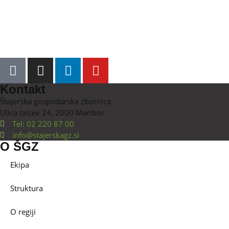
Kontakt
Štajerska gospodarska zbornica
Ulica talcev 24, 2000 Maribor
Tel: 02 220 87 00
info@stajerskagz.si
O ŠGZ
Ekipa
Struktura
O regiji