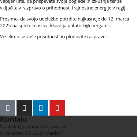
Vabljeni ste, da prispevate svoje poglede in izkušnje ter se
vključite v razpravo o prihodnosti trajnostne energije v regiji.
Prosimo, da svojo udeležbo potrdite najkasneje do 12. marca
2025 na spletni naslov: klavdija.polutnik@energap.si
Veselimo se vaše prisotnosti in plodovite razprave.
Kontakt
Štajerska gospodarska zbornica
Ulica talcev 24, 2000 Maribor