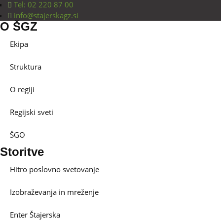
Tel: 02 220 87 00
info@stajerskagz.si
O ŠGZ
Ekipa
Struktura
O regiji
Regijski sveti
ŠGO
Storitve
Hitro poslovno svetovanje
Izobraževanja in mreženje
Enter Štajerska