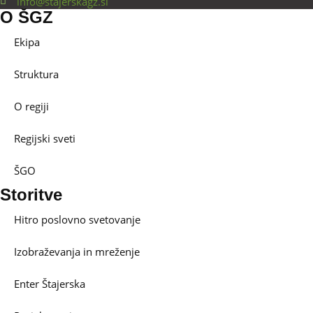
info@stajerskagz.si
O ŠGZ
Ekipa
Struktura
O regiji
Regijski sveti
ŠGO
Storitve
Hitro poslovno svetovanje
Izobraževanja in mreženje
Enter Štajerska