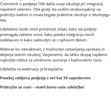
Čremošnik iz podjetja TAB delila svoje izkušnje pri integraciji
nepalskih talentov. Obe gostji sta vodilni strokovnjakinji na
področju kadrov in imata bogate praktične izkušnje iz letošnjega
leta.
Udeleženci bodo imeli priložnost slišati, kako sta podjetji
premagala začetne izzive, kako poteka integracija novih
sodelavcev in kako zadovoljni so z njihovim delom.
Webinar bo interaktiven, z možnostjo zastavljanja vprašanj in
deljenja lastnih izkušenj. Verjamemo, da lahko skupaj najdemo
najboljše rešitve za učinkovito soočanje s kadrovskimi izzivi.
Udeležba na webinarju je brezplačna.
Posebej vabljena podjetja z več kot 50 zaposlenimi.
Pridružite se nam – veseli bomo vaše udeležbe!