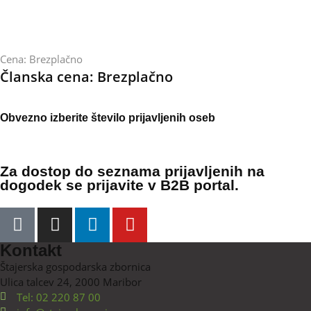
Cena:
Brezplačno
Članska cena:
Brezplačno
Obvezno izberite število prijavljenih oseb
Za dostop do seznama prijavljenih na
dogodek se
prijavite v B2B portal
.
Kontakt
Štajerska gospodarska zbornica
Ulica talcev 24, 2000 Maribor
Tel: 02 220 87 00