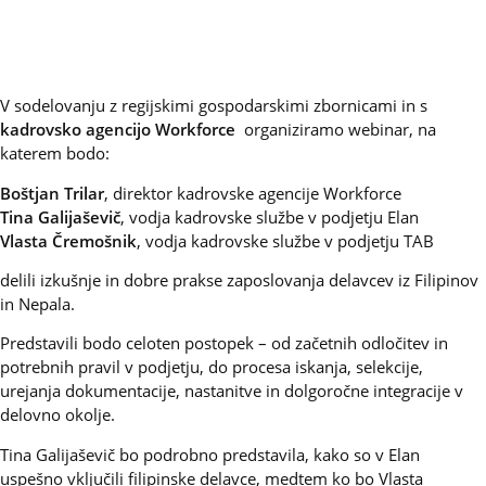
V sodelovanju z regijskimi gospodarskimi zbornicami in s
kadrovsko agencijo Workforce
organiziramo webinar, na
katerem bodo:
Boštjan Trilar
, direktor kadrovske agencije Workforce
Tina Galijaševič
, vodja kadrovske službe v podjetju Elan
Vlasta Čremošnik
, vodja kadrovske službe v podjetju TAB
delili izkušnje in dobre prakse zaposlovanja delavcev iz Filipinov
in Nepala.
Predstavili bodo celoten postopek – od začetnih odločitev in
potrebnih pravil v podjetju, do procesa iskanja, selekcije,
urejanja dokumentacije, nastanitve in dolgoročne integracije v
delovno okolje.
Tina Galijaševič bo podrobno predstavila, kako so v Elan
uspešno vključili filipinske delavce, medtem ko bo Vlasta