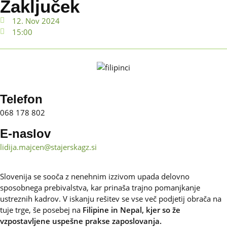
Zaključek
12. Nov 2024
15:00
Telefon
068 178 802
E-naslov
lidija.majcen@stajerskagz.si
Slovenija se sooča z nenehnim izzivom upada delovno
sposobnega prebivalstva, kar prinaša trajno pomanjkanje
ustreznih kadrov. V iskanju rešitev se vse več podjetij obrača na
tuje trge, še posebej na
Filipine in Nepal, kjer so že
vzpostavljene uspešne prakse zaposlovanja.