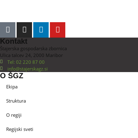
Kontakt
Štajerska gospodarska zbornica
Ulica talcev 24, 2000 Maribor
Tel: 02 220 87 00
info@stajerskagz.si
O ŠGZ
Ekipa
Struktura
O regiji
Regijski sveti