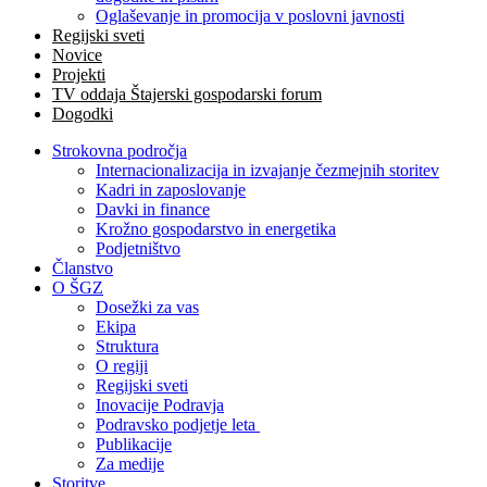
Oglaševanje in promocija v poslovni javnosti
Regijski sveti
Novice
Projekti
TV oddaja Štajerski gospodarski forum
Dogodki
Strokovna področja
Internacionalizacija in izvajanje čezmejnih storitev
Kadri in zaposlovanje
Davki in finance
Krožno gospodarstvo in energetika
Podjetništvo
Članstvo
O ŠGZ
Dosežki za vas
Ekipa
Struktura
O regiji
Regijski sveti
Inovacije Podravja
Podravsko podjetje leta
Publikacije
Za medije
Storitve