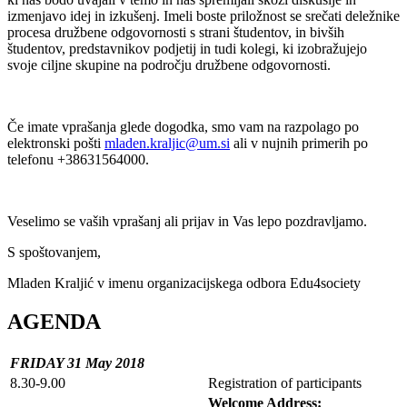
izmenjavo idej in izkušenj. Imeli boste priložnost se srečati deležnike
procesa družbene odgovornosti s strani študentov, in bivših
študentov, predstavnikov podjetij in tudi kolegi, ki izobražujejo
svoje ciljne skupine na področju družbene odgovornosti.
Če imate vprašanja glede dogodka, smo vam na razpolago po
elektronski pošti
mladen.kraljic@um.si
ali v nujnih primerih po
telefonu +38631564000.
Veselimo se vaših vprašanj ali prijav in Vas lepo pozdravljamo.
S spoštovanjem,
Mladen Kraljić v imenu organizacijskega odbora Edu4society
AGENDA
FRIDAY 31 May 2018
8.30-9.00
Registration of participants
Welcome Address: