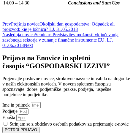
14.00 – 14.30
Conclusions and Sum Ups
Prev
Prejšnja novica
Okoljski dan gospodarstva: Odpadek ali
proizvod: kje je ločnica? LJ, 31.05.2018
Naslednja novica
Seminar: Predstavitev možnosti vključevanja
zasebnega sektorja v zunanje finančne instrumente EU, LJ,
01.06.2018
Next
Prijava na Enovice in spletni
časopis “GOSPODARSKI IZZIVI”
Prejemajte poslovne novice, strokovne nasvete in vabila na dogodke
v naših elektronskih novicah.
V novem spletnem časopisu
spoznavajte dobre podjetniške prakse, podjetja, uspešne
podjetnice in podjetnike.
Ime in priimek
Podjetje
Epošta
Strinjam se z obdelavo osebnih podatkov za prejemanje e-novic
POTRDI PRIJAVO