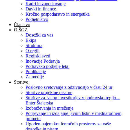
Kadri in zaposlovanje
Davki in finance
Krožno gospodarstvo in energetika
Podjetništvo
Članstvo
O ŠGZ
Dosežki za vas
Ekipa
Struktura
O regiji
Regijski sveti
Inovacije Podravja
Podravsko podjetje leta
Publikacije
Za medije
Storitve
Poslovno svetovanje z odzivnostjo v času 24 ur
Storitve projektne pisarne
Storitve za vstop investitorjev v podravsko regijo –
Enter Štajerska
Izobraževanja in mreženje
Potrjevanje in izdajanje javnih listin v mednarodnem
prometu
Ugoden najem konferenčnih prostorov za vaše
dogodke in pisarn