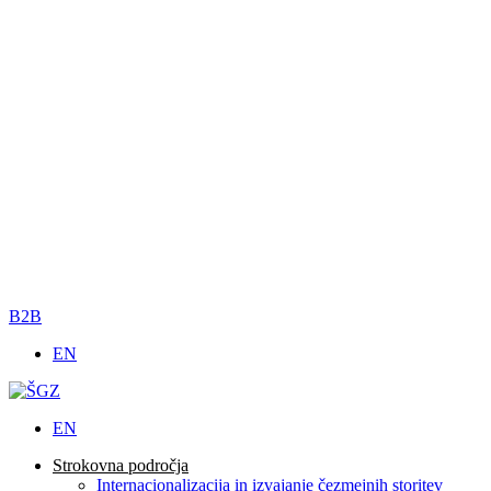
B2B
EN
EN
Strokovna področja
Internacionalizacija in izvajanje čezmejnih storitev