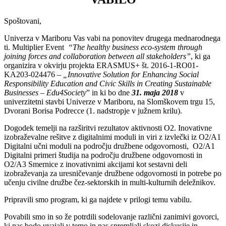
Spoštovani,
Univerza v Mariboru Vas vabi na ponovitev drugega mednarodnega
ti. Multiplier Event
“
The healthy business eco-system through
joining forces and collaboration between all stakeholders”
, ki ga
organizira v okvirju projekta ERASMUS+ št. 2016-1-RO01-
KA203-024476 –
„Innovative Solution for Enhancing Social
Responsibility Education and Civic Skills in Creating Sustainable
Businesses – Edu4Society
” in ki bo dne
31. maja 2018
v
univerzitetni stavbi Univerze v Mariboru, na Slomškovem trgu 15,
Dvorani Borisa Podrecce (1. nadstropje v južnem krilu).
Dogodek temelji na razširitvi rezultatov aktivnosti O2. Inovativne
izobraževalne rešitve z digitalnimi moduli in viri z izvlečki iz O2/A1
Digitalni učni moduli na področju družbene odgovornosti, O2/A1
Digitalni primeri študija na področju družbene odgovornosti in
O2/A3 Smernice z inovativnimi akcijami kot sestavni deli
izobraževanja za uresničevanje družbene odgovornosti in potrebe po
učenju civilne družbe čez-sektorskih in multi-kulturnih deležnikov.
Pripravili smo program, ki ga najdete v prilogi temu vabilu.
Povabili smo in so že potrdili sodelovanje različni zanimivi govorci,
ki nas bodo uvajali v temo in nas spremljali skozi diskusije in