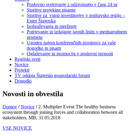
Poslovno svetovanje z odzivnostjo v času 24 ur
Storitve projektne pisarne
Storitve za vstop investitorjev v podravsko regijo –
Enter Štajerska
Izobraževanja in mreženje
Potrjevanje in izdajanje javnih listin v mednarodnem
prometu
Ugoden najem konferenčnih prostorov za vaše
dogodke in pisarn
Oglaševanje in promocija v poslovni javnosti
Regijski sveti
Novice
Projekti
TV oddaja Štajerski gospodarski forum
Dogodki
Novosti in obvestila
Domov
/
Novice
/
2. Multiplier Event The healthy business
ecosystem through joining forces and collaboration between all
stakeholders, MB, 31.05.2018
VSE NOVICE