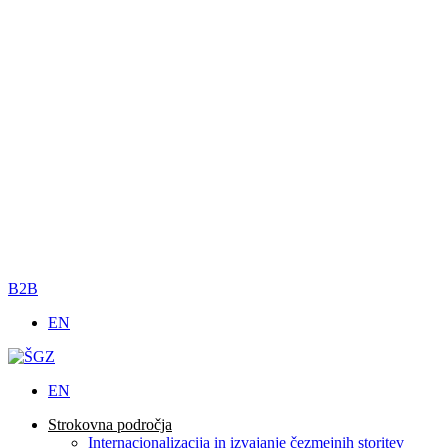
B2B
EN
EN
Strokovna področja
Internacionalizacija in izvajanje čezmejnih storitev