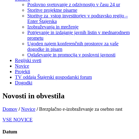
Poslovno svetovanje z odzivnostjo v času 24 ur
Storitve projektne pisarne
Storitve za vstop investitorjev v podravsko regijo –
Enter Štajerska
Izobraževanja in mreženje
Potrjevanje in izdajanje javnih listin v mednarodnem
prometu
Ugoden najem konferenčnih prostorov za vaše
dogodke in pisarn
Oglaševanje in promocija v poslovni javnosti
Regijski sveti
Novice
Projekti
TV oddaja Štajerski gospodarski forum
Dogodki
Novosti in obvestila
Domov
/
Novice
/
Brezplačno e-izobraževanje za osebno rast
VSE NOVICE
Datum