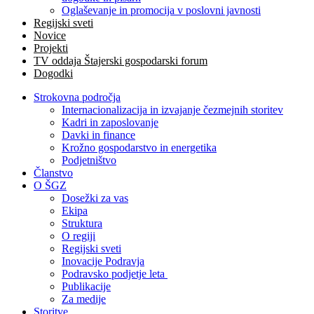
Oglaševanje in promocija v poslovni javnosti
Regijski sveti
Novice
Projekti
TV oddaja Štajerski gospodarski forum
Dogodki
Strokovna področja
Internacionalizacija in izvajanje čezmejnih storitev
Kadri in zaposlovanje
Davki in finance
Krožno gospodarstvo in energetika
Podjetništvo
Članstvo
O ŠGZ
Dosežki za vas
Ekipa
Struktura
O regiji
Regijski sveti
Inovacije Podravja
Podravsko podjetje leta
Publikacije
Za medije
Storitve