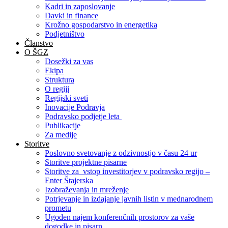
Kadri in zaposlovanje
Davki in finance
Krožno gospodarstvo in energetika
Podjetništvo
Članstvo
O ŠGZ
Dosežki za vas
Ekipa
Struktura
O regiji
Regijski sveti
Inovacije Podravja
Podravsko podjetje leta
Publikacije
Za medije
Storitve
Poslovno svetovanje z odzivnostjo v času 24 ur
Storitve projektne pisarne
Storitve za vstop investitorjev v podravsko regijo –
Enter Štajerska
Izobraževanja in mreženje
Potrjevanje in izdajanje javnih listin v mednarodnem
prometu
Ugoden najem konferenčnih prostorov za vaše
dogodke in pisarn