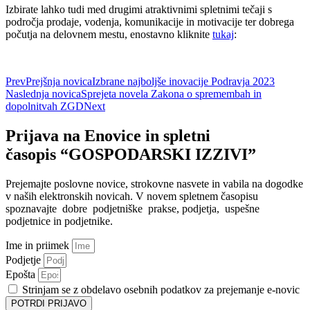
Izbirate lahko tudi med drugimi atraktivnimi spletnimi tečaji s
področja prodaje, vodenja, komunikacije in motivacije ter dobrega
počutja na delovnem mestu, enostavno kliknite
tukaj
:
Prev
Prejšnja novica
Izbrane najboljše inovacije Podravja 2023
Naslednja novica
Sprejeta novela Zakona o spremembah in
dopolnitvah ZGD
Next
Prijava na Enovice in spletni
časopis “GOSPODARSKI IZZIVI”
Prejemajte poslovne novice, strokovne nasvete in vabila na dogodke
v naših elektronskih novicah.
V novem spletnem časopisu
spoznavajte dobre podjetniške prakse, podjetja, uspešne
podjetnice in podjetnike.
Ime in priimek
Podjetje
Epošta
Strinjam se z obdelavo osebnih podatkov za prejemanje e-novic
POTRDI PRIJAVO