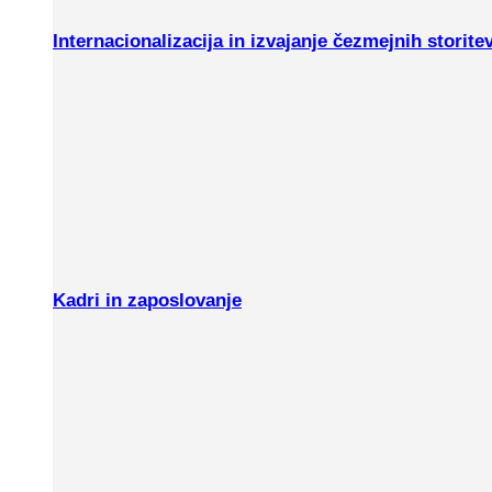
Internacionalizacija in izvajanje čezmejnih storite
Kadri in zaposlovanje