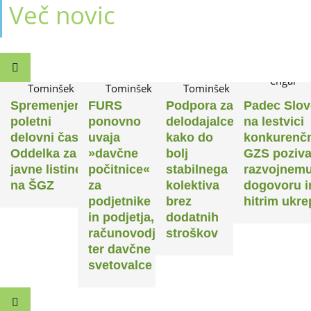
Več novic
15.
09.
09.
18.
n
FURS
Podpora za
Padec Slovenije
Zbiranje o
Jul
Jul
Jul
Jun
ponovno
delodajalce:
na lestvici
škode v
2026
2026
2026
2026
s
uvaja
kako do
konkurenčnosti:
gospodars
»davčne
bolj
GZS poziva k
po junijski
e
počitnice«
stabilnega
razvojnemu
neurjih
za
kolektiva
dogovoru in
podjetnike
brez
hitrim ukrepom
in podjetja,
dodatnih
računovodje
stroškov
ter davčne
svetovalce