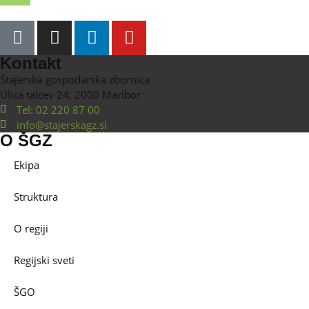
Kontakt
Štajerska gospodarska zbornica
Ulica talcev 24, 2000 Maribor
Tel: 02 220 87 00
info@stajerskagz.si
O ŠGZ
Ekipa
Struktura
O regiji
Regijski sveti
ŠGO