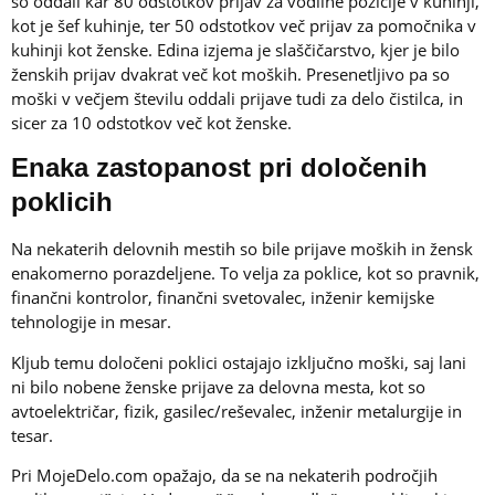
so oddali kar 80 odstotkov prijav za vodilne pozicije v kuhinji,
kot je šef kuhinje, ter 50 odstotkov več prijav za pomočnika v
kuhinji kot ženske. Edina izjema je slaščičarstvo, kjer je bilo
ženskih prijav dvakrat več kot moških. Presenetljivo pa so
moški v večjem številu oddali prijave tudi za delo čistilca, in
sicer za 10 odstotkov več kot ženske.
Enaka zastopanost pri določenih
poklicih
Na nekaterih delovnih mestih so bile prijave moških in žensk
enakomerno porazdeljene. To velja za poklice, kot so pravnik,
finančni kontrolor, finančni svetovalec, inženir kemijske
tehnologije in mesar.
Kljub temu določeni poklici ostajajo izključno moški, saj lani
ni bilo nobene ženske prijave za delovna mesta, kot so
avtoelektričar, fizik, gasilec/reševalec, inženir metalurgije in
tesar.
Pri MojeDelo.com opažajo, da se na nekaterih področjih