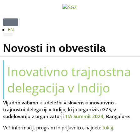
EN
Strokovna področja
Regijski sveti
TV oddaja Štajerski gospodarski forum
Novosti in obvestila
Inovativno trajnostna
delegacija v Indijo
Vljudno vabimo k udeležbi v slovenski inovativno –
trajnostni delegaciji v Indijo, ki jo organizira GZS, v
sodelovanju z organizatorji
TIA Summit 2024
, Bangalore.
Več informacij, program in prijavnico, najdete
tukaj
.