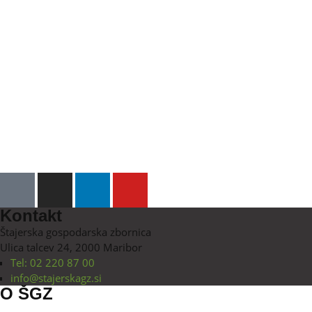
Kontakt
Štajerska gospodarska zbornica
Ulica talcev 24, 2000 Maribor
Tel: 02 220 87 00
info@stajerskagz.si
O ŠGZ