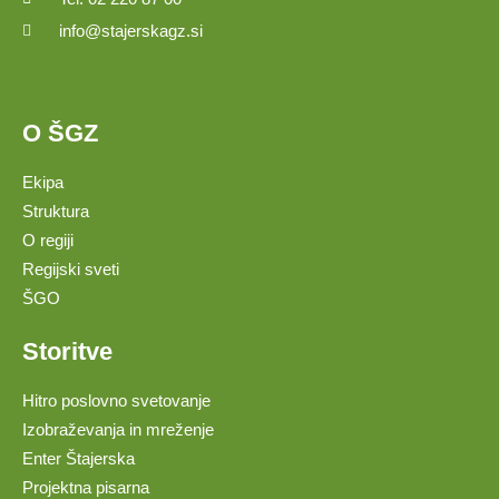
info@stajerskagz.si
O ŠGZ
Ekipa
Struktura
O regiji
Regijski sveti
ŠGO
Storitve
Hitro poslovno svetovanje
Izobraževanja in mreženje
Enter Štajerska
Projektna pisarna