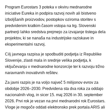
Program Eurostars 3 poteka v okviru mednarodne
iniciative Eureka in podpira razvoj novih ali bistveno
izboljšanih proizvodov, postopkov oziroma storitev s
predvidenim kratkim časom vstopa na trg. Slovenski
partnerji lahko sredstva prejmejo za izvajanje tistega dela
projektov, ki se nanaša na industrijske raziskave in
eksperimentalni razvoj.
Cilj javnega razpisa je spodbuditi podjetja iz Republike
Slovenije, zlasti mala in srednje velika podjetja, k
vključevanju v mednarodne konzorcije ter k razvoju tržno
naravnanih inovativnih rešitev.
Za javni razpis je na voljo največ 5 milijonov evrov za
obdobje 2026–2030. Predvidena sta dva roka za oddajo
nacionalnih vlog, in sicer 15. maj 2026 in 30. september
2026. Prvi rok je vezan na prvi mednarodni rok Eurostars.
Vloge je mogoče oddati elektronsko prek portala ARIS ali