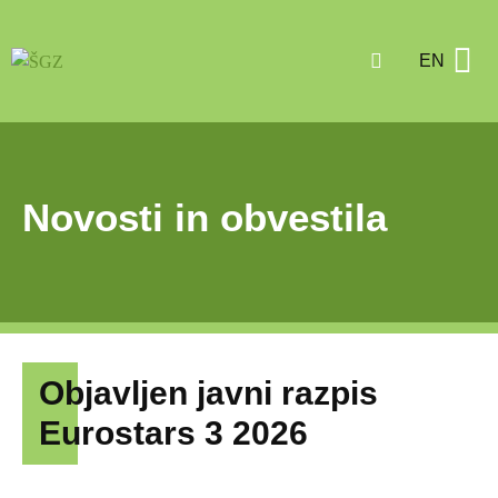
EN
Strokovna
Regijski svet
TV oddaja Štajerski gospodar
Novosti in obvestila
Objavljen javni razpis
Eurostars 3 2026