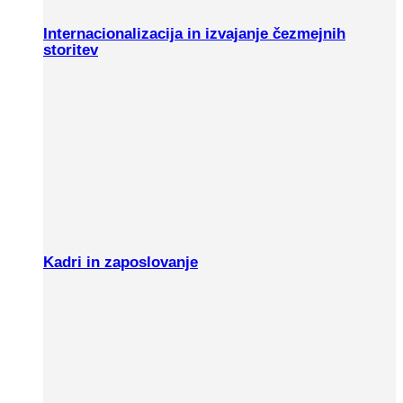
Internacionalizacija in izvajanje čezmejnih
storitev
Kadri in zaposlovanje