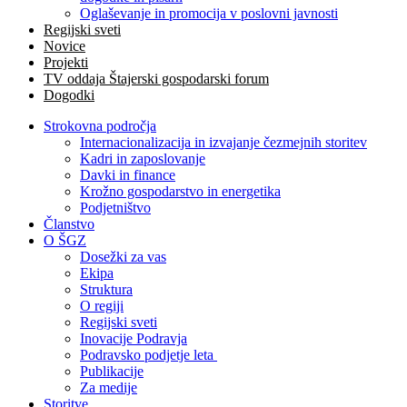
Oglaševanje in promocija v poslovni javnosti
Regijski sveti
Novice
Projekti
TV oddaja Štajerski gospodarski forum
Dogodki
Strokovna področja
Internacionalizacija in izvajanje čezmejnih storitev
Kadri in zaposlovanje
Davki in finance
Krožno gospodarstvo in energetika
Podjetništvo
Članstvo
O ŠGZ
Dosežki za vas
Ekipa
Struktura
O regiji
Regijski sveti
Inovacije Podravja
Podravsko podjetje leta
Publikacije
Za medije
Storitve