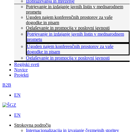
Izobraževanja in mreženje
Potrjevanje in izdajanje javnih listin v mednarodnem
prometu
Ugoden najem konferenčnih prostorov za vaše
dogodke in pisarn
Oglaševanje in promocija v poslovni javnosti
Potrjevanje in izdajanje javnih listin v mednarodnem
prometu
Ugoden najem konferenčnih prostorov za vaše
dogodke in pisarn
Oglaševanje in promocija v poslovni javnosti
Regijski sveti
Novice
Projekti
B2B
EN
EN
Strokovna področja
Internacionalizacija in izvajanje čezmejnih storitev