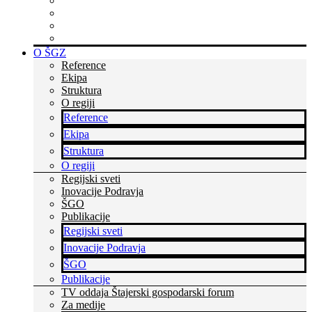
Rastite z nami
Skupaj zmoremo več
Bodite v stiku s časom
Dvignite si prepoznavnost
O ŠGZ
Reference
Ekipa
Struktura
O regiji
Reference
Ekipa
Struktura
O regiji
Regijski sveti
Inovacije Podravja
ŠGO
Publikacije
Regijski sveti
Inovacije Podravja
ŠGO
Publikacije
TV oddaja Štajerski gospodarski forum
Za medije