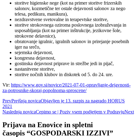
storitve higienske nege (kot na primer storitve frizerskih
salonov, kozmetične ter ostale dejavnosti salonov za nego
telesa, pedikura, manikura),
nezdravstvene svetovalne in terapevtske storitve,
storitve strokovnega oziroma poslovnega izobraževanja in
usposabljanja (kot na primer inštrukcije, jezikovne šole,
strokovne delavnice),
obratovanje igralnic, igralnih salonov in prirejanje posebnih
iger na srečo,
sejemska dejavnost,
kongresna dejavnost,
gostinska dejavnost priprave in strežbe jedi in pijač,
nastanitvene storitve,
storitve nočnih klubov in diskotek od 5. do 24. ure.
Vir:
https://www.gov.si/novice/2021-07-01-opravljanje-dejavnosti-
za-potrosnike-skoraj-popolnoma-sproscene/
Prev
Prejšnja novica
Objavljen je 13. razpis za nagrado HORUS
2021
Naslednja novica
Cepimo se | Poziv vsem podjetjem v Podravju
Next
Prijava na Enovice in spletni
časopis “GOSPODARSKI IZZIVI”