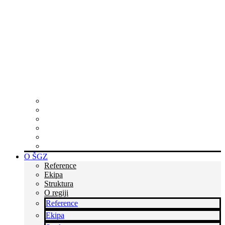
Zakaj postati član?
Skupaj ustvarjamo poslovne priložnosti v Sloveniji in po
svetu ter krepimo podjetništvo in poslovanje skozi
povezovanje, podporo, izobraževanja in druge poslovne
storitve.
Postanite del kredibilne skupine podjetnikov
Tukaj smo za vas
Rastite z nami
Skupaj zmoremo več
Bodite v stiku s časom
Dvignite si prepoznavnost
O ŠGZ
Reference
Ekipa
Struktura
O regiji
Reference
Ekipa