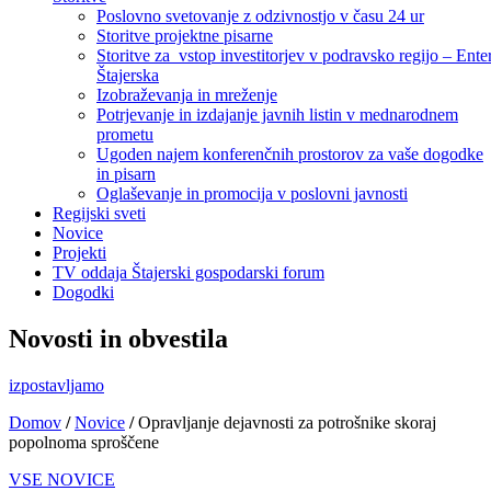
Poslovno svetovanje z odzivnostjo v času 24 ur
Storitve projektne pisarne
Storitve za vstop investitorjev v podravsko regijo – Ente
Štajerska
Izobraževanja in mreženje
Potrjevanje in izdajanje javnih listin v mednarodnem
prometu
Ugoden najem konferenčnih prostorov za vaše dogodke
in pisarn
Oglaševanje in promocija v poslovni javnosti
Regijski sveti
Novice
Projekti
TV oddaja Štajerski gospodarski forum
Dogodki
Novosti in obvestila
izpostavljamo
Domov
/
Novice
/
Opravljanje dejavnosti za potrošnike skoraj
popolnoma sproščene
VSE NOVICE