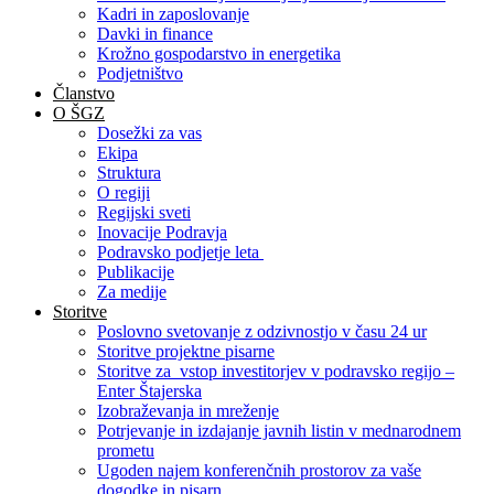
Kadri in zaposlovanje
Davki in finance
Krožno gospodarstvo in energetika
Podjetništvo
Članstvo
O ŠGZ
Dosežki za vas
Ekipa
Struktura
O regiji
Regijski sveti
Inovacije Podravja
Podravsko podjetje leta
Publikacije
Za medije
Storitve
Poslovno svetovanje z odzivnostjo v času 24 ur
Storitve projektne pisarne
Storitve za vstop investitorjev v podravsko regijo –
Enter Štajerska
Izobraževanja in mreženje
Potrjevanje in izdajanje javnih listin v mednarodnem
prometu
Ugoden najem konferenčnih prostorov za vaše
dogodke in pisarn