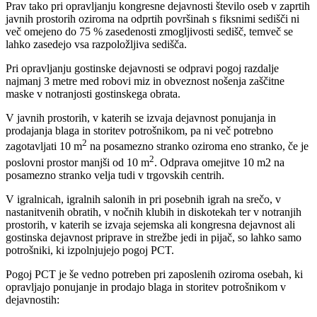
Prav tako pri opravljanju kongresne dejavnosti število oseb v zaprtih
javnih prostorih oziroma na odprtih površinah s fiksnimi sedišči ni
več omejeno do 75 % zasedenosti zmogljivosti sedišč, temveč se
lahko zasedejo vsa razpoložljiva sedišča.
Pri opravljanju gostinske dejavnosti se odpravi pogoj razdalje
najmanj 3 metre med robovi miz in obveznost nošenja zaščitne
maske v notranjosti gostinskega obrata.
V javnih prostorih, v katerih se izvaja dejavnost ponujanja in
prodajanja blaga in storitev potrošnikom, pa ni več potrebno
2
zagotavljati 10 m
na posamezno stranko oziroma eno stranko, če je
2
poslovni prostor manjši od 10 m
. Odprava omejitve 10 m2 na
posamezno stranko velja tudi v trgovskih centrih.
V igralnicah, igralnih salonih in pri posebnih igrah na srečo, v
nastanitvenih obratih, v nočnih klubih in diskotekah ter v notranjih
prostorih, v katerih se izvaja sejemska ali kongresna dejavnost ali
gostinska dejavnost priprave in strežbe jedi in pijač, so lahko samo
potrošniki, ki izpolnjujejo pogoj PCT.
Pogoj PCT je še vedno potreben pri zaposlenih oziroma osebah, ki
opravljajo ponujanje in prodajo blaga in storitev potrošnikom v
dejavnostih: