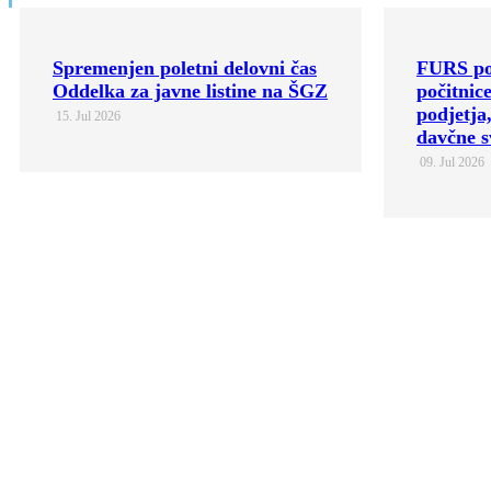
FURS ponovno uvaja »davčne
Podpora 
počitnice« za podjetnike in
do bolj 
podjetja, računovodje ter
dodatnih
davčne svetovalce
09. Jul 2026
09. Jul 2026