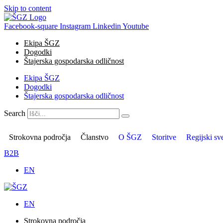
Skip to content
Facebook-square
Instagram
Linkedin
Youtube
Ekipa ŠGZ
Dogodki
Štajerska gospodarska odličnost
Ekipa ŠGZ
Dogodki
Štajerska gospodarska odličnost
Search
Strokovna področja
Članstvo
O ŠGZ
Storitve
Regijski sve
B2B
EN
EN
Strokovna področja