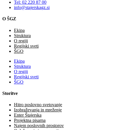
Tel: 02 220 87 00
info@stajerskagz.si
O ŠGZ
Ekipa
Struktura
O regiji
Regijski sveti
ŠGO
Ekipa
Struktura
O regiji
Regijski sveti
ŠGO
Storitve
Hitro poslovno svetovanje
Izobraževanja in mreženje
Enter Štajerska
Projektna pisarna
Najem poslovnih prostorov