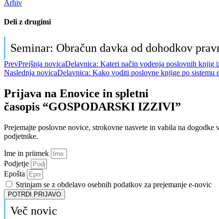
Arhiv
Deli z drugimi
Seminar: Obračun davka od dohodkov pravn
Prev
Prejšnja novica
Delavnica: Kateri način vodenja poslovnih knjig i
Naslednja novica
Delavnica: Kako voditi poslovne knjige po sistemu
Prijava na Enovice in spletni
časopis “GOSPODARSKI IZZIVI”
Prejemajte poslovne novice, strokovne nasvete in vabila na dogodke 
podjetnike.
Ime in priimek
Podjetje
Epošta
Strinjam se z obdelavo osebnih podatkov za prejemanje e-novic
POTRDI PRIJAVO
Več novic