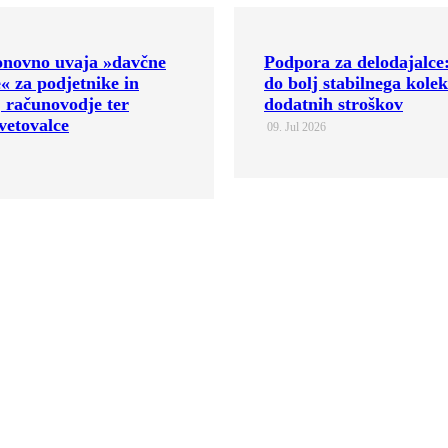
za delodajalce: kako
Padec Slovenije na lestv
stabilnega kolektiva brez
konkurenčnosti: GZS p
 stroškov
razvojnemu dogovoru i
ukrepom
18. Jun 2026