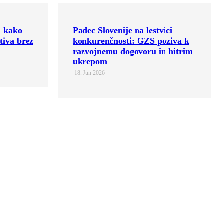
ici
Zbiranje ocen škode v
oziva k
gospodarstvu po junijskih
n hitrim
neurjih
17. Jun 2026