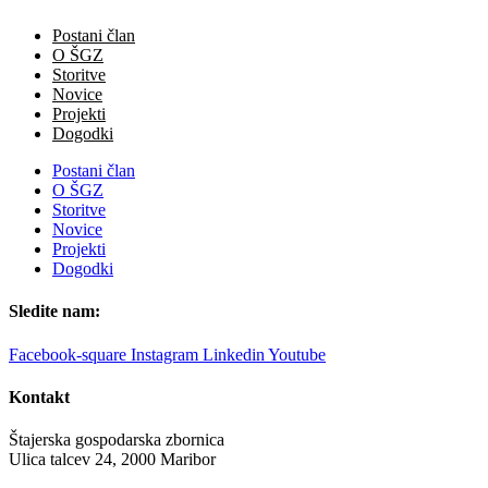
Postani član
O ŠGZ
Storitve
Novice
Projekti
Dogodki
Postani član
O ŠGZ
Storitve
Novice
Projekti
Dogodki
Sledite nam:
Facebook-square
Instagram
Linkedin
Youtube
Kontakt
Štajerska gospodarska zbornica
Ulica talcev 24, 2000 Maribor