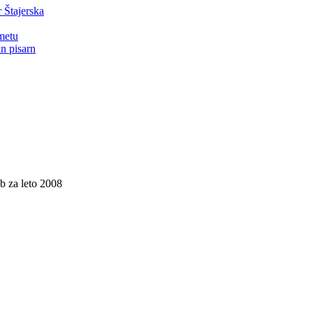
r Štajerska
ometu
n pisarn
 za leto 2008