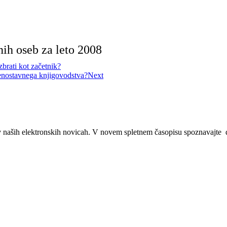
ih oseb za leto 2008
zbrati kot začetnik?
 enostavnega knjigovodstva?
Next
v naših elektronskih novicah.
V novem spletnem časopisu spoznavajte d