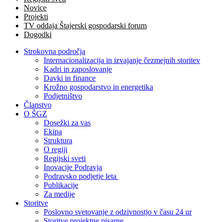
Novice
Projekti
TV oddaja Štajerski gospodarski forum
Dogodki
Strokovna področja
Internacionalizacija in izvajanje čezmejnih storitev
Kadri in zaposlovanje
Davki in finance
Krožno gospodarstvo in energetika
Podjetništvo
Članstvo
O ŠGZ
Dosežki za vas
Ekipa
Struktura
O regiji
Regijski sveti
Inovacije Podravja
Podravsko podjetje leta
Publikacije
Za medije
Storitve
Poslovno svetovanje z odzivnostjo v času 24 ur
Storitve projektne pisarne