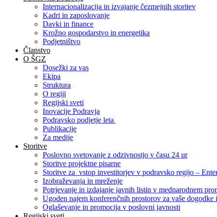
Internacionalizacija in izvajanje čezmejnih storitev
Kadri in zaposlovanje
Davki in finance
Krožno gospodarstvo in energetika
Podjetništvo
Članstvo
O ŠGZ
Dosežki za vas
Ekipa
Struktura
O regiji
Regijski sveti
Inovacije Podravja
Podravsko podjetje leta
Publikacije
Za medije
Storitve
Poslovno svetovanje z odzivnostjo v času 24 ur
Storitve projektne pisarne
Storitve za vstop investitorjev v podravsko regijo – Ente
Izobraževanja in mreženje
Potrjevanje in izdajanje javnih listin v mednarodnem pr
Ugoden najem konferenčnih prostorov za vaše dogodke i
Oglaševanje in promocija v poslovni javnosti
Regijski sveti