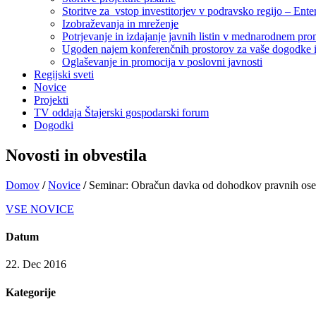
Storitve za vstop investitorjev v podravsko regijo – Ente
Izobraževanja in mreženje
Potrjevanje in izdajanje javnih listin v mednarodnem pr
Ugoden najem konferenčnih prostorov za vaše dogodke i
Oglaševanje in promocija v poslovni javnosti
Regijski sveti
Novice
Projekti
TV oddaja Štajerski gospodarski forum
Dogodki
Novosti in obvestila
Domov
/
Novice
/
Seminar: Obračun davka od dohodkov pravnih oseb
VSE NOVICE
Datum
22. Dec 2016
Kategorije