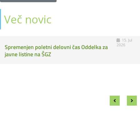
Več novic
09.
Jul
FURS ponovno uvaja »davčne počitnice« za
2026
podjetnike in podjetja, računovodje ter davčne
svetovalce