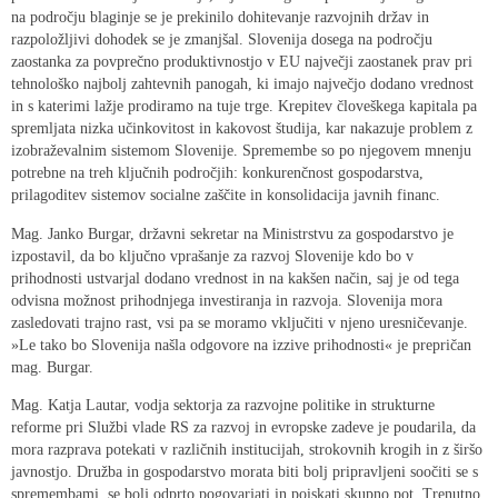
na področju blaginje se je prekinilo dohitevanje razvojnih držav in
razpoložljivi dohodek se je zmanjšal. Slovenija dosega na področju
zaostanka za povprečno produktivnostjo v EU največji zaostanek prav pri
tehnološko najbolj zahtevnih panogah, ki imajo največjo dodano vrednost
in s katerimi lažje prodiramo na tuje trge. Krepitev človeškega kapitala pa
spremljata nizka učinkovitost in kakovost študija, kar nakazuje problem z
izobraževalnim sistemom Slovenije. Spremembe so po njegovem mnenju
potrebne na treh ključnih področjih: konkurenčnost gospodarstva,
prilagoditev sistemov socialne zaščite in konsolidacija javnih financ.
Mag. Janko Burgar, državni sekretar na Ministrstvu za gospodarstvo je
izpostavil, da bo ključno vprašanje za razvoj Slovenije kdo bo v
prihodnosti ustvarjal dodano vrednost in na kakšen način, saj je od tega
odvisna možnost prihodnjega investiranja in razvoja. Slovenija mora
zasledovati trajno rast, vsi pa se moramo vključiti v njeno uresničevanje.
»Le tako bo Slovenija našla odgovore na izzive prihodnosti« je prepričan
mag. Burgar.
Mag. Katja Lautar, vodja sektorja za razvojne politike in strukturne
reforme pri Službi vlade RS za razvoj in evropske zadeve je poudarila, da
mora razprava potekati v različnih institucijah, strokovnih krogih in z širšo
javnostjo. Družba in gospodarstvo morata biti bolj pripravljeni soočiti se s
spremembami, se bolj odprto pogovarjati in poiskati skupno pot. Trenutno