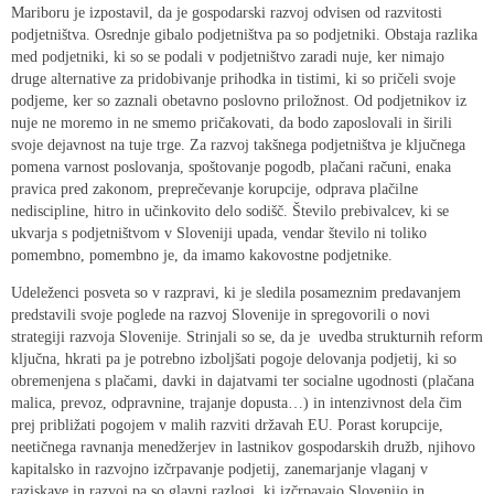
Mariboru je izpostavil, da je gospodarski razvoj odvisen od razvitosti
podjetništva. Osrednje gibalo podjetništva pa so podjetniki. Obstaja razlika
med podjetniki, ki so se podali v podjetništvo zaradi nuje, ker nimajo
druge alternative za pridobivanje prihodka in tistimi, ki so pričeli svoje
podjeme, ker so zaznali obetavno poslovno priložnost. Od podjetnikov iz
nuje ne moremo in ne smemo pričakovati, da bodo zaposlovali in širili
svoje dejavnost na tuje trge. Za razvoj takšnega podjetništva je ključnega
pomena varnost poslovanja, spoštovanje pogodb, plačani računi, enaka
pravica pred zakonom, preprečevanje korupcije, odprava plačilne
nediscipline, hitro in učinkovito delo sodišč. Število prebivalcev, ki se
ukvarja s podjetništvom v Sloveniji upada, vendar število ni toliko
pomembno, pomembno je, da imamo kakovostne podjetnike.
Udeleženci posveta so v razpravi, ki je sledila posameznim predavanjem
predstavili svoje poglede na razvoj Slovenije in spregovorili o novi
strategiji razvoja Slovenije. Strinjali so se, da je uvedba strukturnih reform
ključna, hkrati pa je potrebno izboljšati pogoje delovanja podjetij, ki so
obremenjena s plačami, davki in dajatvami ter socialne ugodnosti (plačana
malica, prevoz, odpravnine, trajanje dopusta…) in intenzivnost dela čim
prej približati pogojem v malih razviti državah EU. Porast korupcije,
neetičnega ravnanja menedžerjev in lastnikov gospodarskih družb, njihovo
kapitalsko in razvojno izčrpavanje podjetij, zanemarjanje vlaganj v
raziskave in razvoj pa so glavni razlogi, ki izčrpavajo Slovenijo in