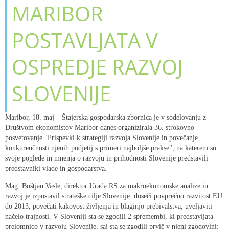
MARIBOR
POSTAVLJATA V
OSPREDJE RAZVOJ
SLOVENIJE
Maribor, 18. maj – Štajerska gospodarska zbornica je v sodelovanju z
Društvom ekonomistov Maribor danes organizirala 36. strokovno
posvetovanje "Prispevki k strategiji razvoja Slovenije in povečanje
konkurenčnosti njenih podjetij s primeri najboljše prakse", na katerem so
svoje poglede in mnenja o razvoju in prihodnosti Slovenije predstavili
predstavniki vlade in gospodarstva.
Mag. Boštjan Vasle, direktor Urada RS za makroekonomske analize in
razvoj je izpostavil strateške cilje Slovenije: doseči povprečno razvitost EU
do 2013, povečati kakovost življenja in blaginjo prebivalstva, uveljaviti
načelo trajnosti. V Sloveniji sta se zgodili 2 spremembi, ki predstavljata
prelomnico v razvoju Slovenije, saj sta se zgodili prvič v njeni zgodovini: