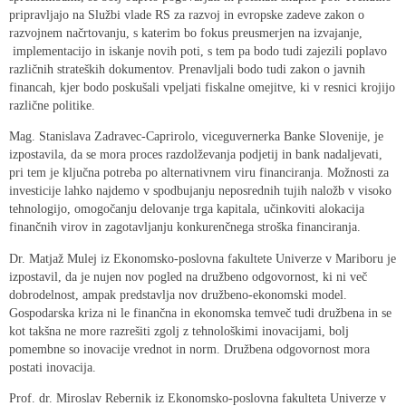
pripravljajo na Službi vlade RS za razvoj in evropske zadeve zakon o
razvojnem načrtovanju, s katerim bo fokus preusmerjen na izvajanje,
implementacijo in iskanje novih poti, s tem pa bodo tudi zajezili poplavo
različnih strateških dokumentov. Prenavljali bodo tudi zakon o javnih
financah, kjer bodo poskušali vpeljati fiskalne omejitve, ki v resnici krojijo
različne politike.
Mag. Stanislava Zadravec-Caprirolo, viceguvernerka Banke Slovenije, je
izpostavila, da se mora proces razdolževanja podjetij in bank nadaljevati,
pri tem je ključna potreba po alternativnem viru financiranja. Možnosti za
investicije lahko najdemo v spodbujanju neposrednih tujih naložb v visoko
tehnologijo, omogočanju delovanje trga kapitala, učinkoviti alokacija
finančnih virov in zagotavljanju konkurenčnega stroška financiranja.
Dr. Matjaž Mulej iz Ekonomsko-poslovna fakultete Univerze v Mariboru je
izpostavil, da je nujen nov pogled na družbeno odgovornost, ki ni več
dobrodelnost, ampak predstavlja nov družbeno-ekonomski model.
Gospodarska kriza ni le finančna in ekonomska temveč tudi družbena in se
kot takšna ne more razrešiti zgolj z tehnološkimi inovacijami, bolj
pomembne so inovacije vrednot in norm. Družbena odgovornost mora
postati inovacija.
Prof. dr. Miroslav Rebernik iz Ekonomsko-poslovna fakulteta Univerze v