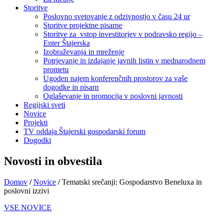
Storitve
Poslovno svetovanje z odzivnostjo v času 24 ur
Storitve projektne pisarne
Storitve za vstop investitorjev v podravsko regijo –
Enter Štajerska
Izobraževanja in mreženje
Potrjevanje in izdajanje javnih listin v mednarodnem
prometu
Ugoden najem konferenčnih prostorov za vaše
dogodke in pisarn
Oglaševanje in promocija v poslovni javnosti
Regijski sveti
Novice
Projekti
TV oddaja Štajerski gospodarski forum
Dogodki
Novosti in obvestila
Domov
/
Novice
/
Tematski srečanji: Gospodarstvo Beneluxa in
poslovni izzivi
VSE NOVICE