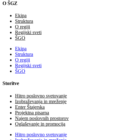
O ŠGZ
Ekipa
Struktura
O regiji
Regijski sveti
ŠGO
Ekipa
Struktura
O regiji
Regijski sveti
ŠGO
Storitve
Hitro poslovno svetovanje
Izobraževanja in mreženje
Enter Štajerska
Projektna pisarna
Najem poslovnih prostorov
Oglaševanje in promocija
Hitro poslovno svetovanje