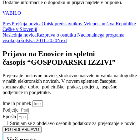
Dodatne informacije o dogodku in prijavi najdete v priponki.
VABILO
Prev
Prejšnja novica
Obisk predstavnikov Veleposlaništva Republike
Češke v Sloveniji
Naslednja novica
Razprava o osnutku Nacionalnega programa
visokega šolstva 2011-2020
Next
Prijava na Enovice in spletni
časopis “GOSPODARSKI IZZIVI”
Prejemajte poslovne novice, strokovne nasvete in vabila na dogodke
v naših elektronskih novicah.
V novem spletnem časopisu
spoznavajte dobre podjetniške prakse, podjetja, uspešne
podjetnice in podjetnike.
Ime in priimek
Podjetje
Epošta
Strinjam se z obdelavo osebnih podatkov za prejemanje e-novic
POTRDI PRIJAVO