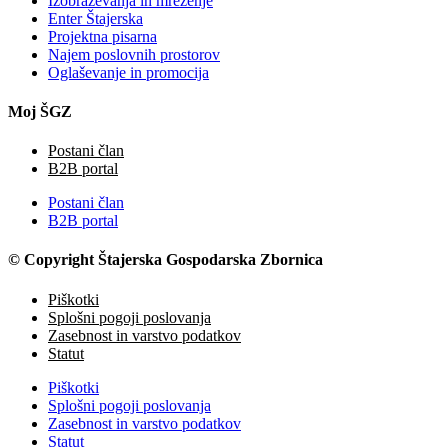
Izobraževanja in mreženje
Enter Štajerska
Projektna pisarna
Najem poslovnih prostorov
Oglaševanje in promocija
Moj ŠGZ
Postani član
B2B portal
Postani član
B2B portal
© Copyright Štajerska Gospodarska Zbornica
Piškotki
Splošni pogoji poslovanja
Zasebnost in varstvo podatkov
Statut
Piškotki
Splošni pogoji poslovanja
Zasebnost in varstvo podatkov
Statut