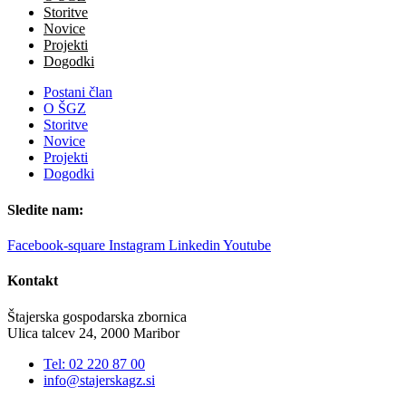
Storitve
Novice
Projekti
Dogodki
Postani član
O ŠGZ
Storitve
Novice
Projekti
Dogodki
Sledite nam:
Facebook-square
Instagram
Linkedin
Youtube
Kontakt
Štajerska gospodarska zbornica
Ulica talcev 24, 2000 Maribor
Tel: 02 220 87 00
info@stajerskagz.si