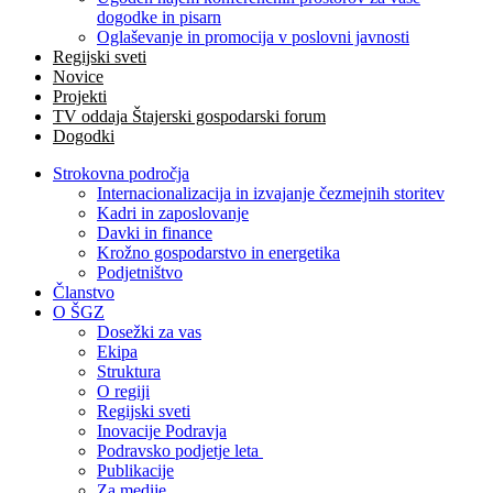
dogodke in pisarn
Oglaševanje in promocija v poslovni javnosti
Regijski sveti
Novice
Projekti
TV oddaja Štajerski gospodarski forum
Dogodki
Strokovna področja
Internacionalizacija in izvajanje čezmejnih storitev
Kadri in zaposlovanje
Davki in finance
Krožno gospodarstvo in energetika
Podjetništvo
Članstvo
O ŠGZ
Dosežki za vas
Ekipa
Struktura
O regiji
Regijski sveti
Inovacije Podravja
Podravsko podjetje leta
Publikacije
Za medije