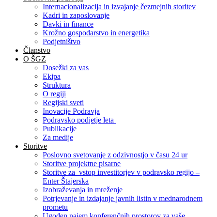
Internacionalizacija in izvajanje čezmejnih storitev
Kadri in zaposlovanje
Davki in finance
Krožno gospodarstvo in energetika
Podjetništvo
Članstvo
O ŠGZ
Dosežki za vas
Ekipa
Struktura
O regiji
Regijski sveti
Inovacije Podravja
Podravsko podjetje leta
Publikacije
Za medije
Storitve
Poslovno svetovanje z odzivnostjo v času 24 ur
Storitve projektne pisarne
Storitve za vstop investitorjev v podravsko regijo –
Enter Štajerska
Izobraževanja in mreženje
Potrjevanje in izdajanje javnih listin v mednarodnem
prometu
Ugoden najem konferenčnih prostorov za vaše