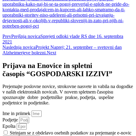
uporabniku-kako-naj-bi-se-ta-pogoj-preverjal-e-sploh-ne-pride-do-
kontakta-med-prodajalcem-in-kupcem-ali-lahko-smatramo-da-ti-
uporabniki-storitev-niso-udeleeni-ali-prisotni-pri-izvajanju-
dejavnosti-ali-v-okoljih-v-republiki-sloveniji-in-zato-pri-njih-ni-
potreben-pogoj-pct
Prev
Prejšnja novica
Sprejeti odloki vlade RS dne 16. septembra
2021
Naslednja novica
Projekt Naprej: 21. september – svetovni dan
Alzheimerjeve bolezni.
Next
Prijava na Enovice in spletni
časopis “GOSPODARSKI IZZIVI”
Prejemajte poslovne novice, strokovne nasvete in vabila na dogodke
v naših elektronskih novicah.
V novem spletnem časopisu
spoznavajte dobre podjetniške prakse, podjetja, uspešne
podjetnice in podjetnike.
Ime in priimek
Podjetje
Epošta
Strinjam se z obdelavo osebnih podatkov za prejemanje e-novic