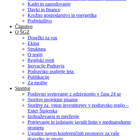
Kadri in zaposlovanje
Davki in finance
Krožno gospodarstvo in energetika
Podjetništvo
Članstvo
O ŠGZ
Dosežki za vas
Ekipa
Struktura
O regiji
Regijski sveti
Inovacije Podravja
Podravsko podjetje leta
Publikacije
Za medije
Storitve
Poslovno svetovanje z odzivnostjo v času 24 ur
Storitve projektne pisarne
Storitve za vstop investitorjev v podravsko regijo –
Enter Štajerska
Izobraževanja in mreženje
Potrjevanje in izdajanje javnih listin v mednarodnem
prometu
Ugoden najem konferenčnih prostorov za vaše
dogodke in pisarn