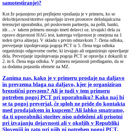
samotestiranje)?
Kot že pojasnjeno pri prejšnjem vprašanju je v primeru, ko se
delo/dejavnost/storitve opravljajo izven prostorov delodajalca/na
terenu/pri uporabniku, pri poslovnem partnerju, na pošti, banki,
idr….v takem primeru morajo imeti delavci oz. izvajalci dela za
opravo dejavnosti HAG test, katerega veljavnost je omejena na 1
teden (prva alineja). V skladu s prvim odstavkom 7. člena odloka,
preverjanje izpolnjevanja pogoja PCT iz 5. člena tega odloka
organizirajo odgovorne osebe, ki izvajajo ali organizirajo opravljanje
dela. Preverjanje izpolnjevanja pogoja PCT se opravlja z dokazili iz
2. in 6. člena tega odloka. V primeru nejasnosti predlagamo, da se
za dodatna pojasnila obrnete na MZ.
Zanima nas, kako je v primeru prodaje na daljavo
in prevzema blaga na daljavo, kjer je organiziran
brezstični prevzem? Ali je tudi v tem primeru
potreben pogoj PCT pri uporabniku? Kako naj bi
se ta pogoj preverjal, če sploh ne pride do kontakta
med prodajalcem in kupcem? Ali lahko smatramo,
da ti uporabniki storitev niso udeleženi ali prisotni
pri izvajanju dejavnosti ali v okoljih v Republiki
Sloveniji in zato pri njih ni potreben pogoj PCT.