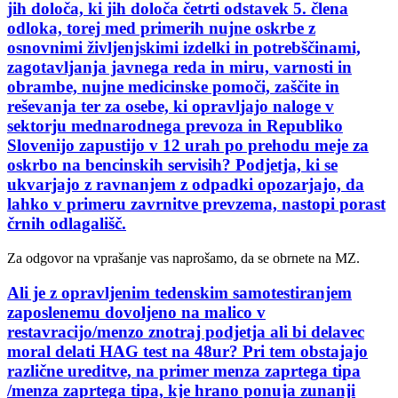
jih določa, ki jih določa četrti odstavek 5. člena
odloka, torej med primerih nujne oskrbe z
osnovnimi življenjskimi izdelki in potrebščinami,
zagotavljanja javnega reda in miru, varnosti in
obrambe, nujne medicinske pomoči, zaščite in
reševanja ter za osebe, ki opravljajo naloge v
sektorju mednarodnega prevoza in Republiko
Slovenijo zapustijo v 12 urah po prehodu meje za
oskrbo na bencinskih servisih? Podjetja, ki se
ukvarjajo z ravnanjem z odpadki opozarjajo, da
lahko v primeru zavrnitve prevzema, nastopi porast
črnih odlagališč.
Za odgovor na vprašanje vas naprošamo, da se obrnete na MZ.
Ali je z opravljenim tedenskim samotestiranjem
zaposlenemu dovoljeno na malico v
restavracijo/menzo znotraj podjetja ali bi delavec
moral delati HAG test na 48ur? Pri tem obstajajo
različne ureditve, na primer menza zaprtega tipa
/menza zaprtega tipa, kje hrano ponuja zunanji