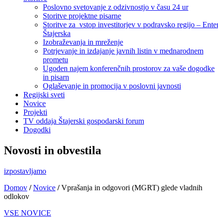
Poslovno svetovanje z odzivnostjo v času 24 ur
Storitve projektne pisarne
Storitve za vstop investitorjev v podravsko regijo – Ente
Štajerska
Izobraževanja in mreženje
Potrjevanje in izdajanje javnih listin v mednarodnem
prometu
Ugoden najem konferenčnih prostorov za vaše dogodke
in pisarn
Oglaševanje in promocija v poslovni javnosti
Regijski sveti
Novice
Projekti
TV oddaja Štajerski gospodarski forum
Dogodki
Novosti in obvestila
izpostavljamo
Domov
/
Novice
/
Vprašanja in odgovori (MGRT) glede vladnih
odlokov
VSE NOVICE