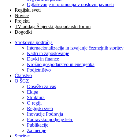
Oglaševanje in promocija v poslovni javnosti
Regijski sveti
Novice
Projekti
TV oddaja Štajerski gospodarski forum
Dogodki
Strokovna področja
Internacionalizacija in izvajanje čezmejnih storitev
Kadri in zaposlovanje
Davki in finance
Krožno gospodarstvo in energetika
Podjetništvo
Članstvo
O ŠGZ
Dosežki za vas
Ekipa
Struktura
O regiji
Regijski sveti
Inovacije Podravja
Podravsko podjetje leta
Publikacije
Za medije
Storitve