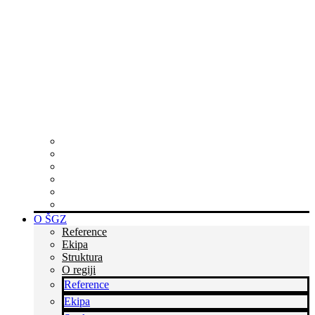
Zakaj postati član?
Skupaj ustvarjamo poslovne priložnosti v Sloveniji in po
svetu ter krepimo podjetništvo in poslovanje skozi
povezovanje, podporo, izobraževanja in druge poslovne
storitve.
Postanite del kredibilne skupine podjetnikov
Tukaj smo za vas
Rastite z nami
Skupaj zmoremo več
Bodite v stiku s časom
Dvignite si prepoznavnost
O ŠGZ
Reference
Ekipa
Struktura
O regiji
Reference
Ekipa