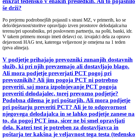
enkrat tedensko v enakih presledkih. Ali to pojasnilo
še drži?
Po prejemu podrobnejših pojasnil s strani MZ, v primerih, ko se
delo/dejavnost/storitve opravljajo izven prostorov delodajalca/na
terenu/pri uporabniku, pri poslovnem partnerju, na pošti, banki, idr.
V takem primeru morajo imeti delavci oz. izvajalci dela za opravo
dejavnosti HAG test, katerega veljavnost je omejena na 1 teden
(prva alineja).
V podjetje prihajajo prevozniki zunanjih dostavnih
služb, ki pri njih prevzemajo ali dostavljajo blago.
Ali mora podjetje preverjati PCT pogoj pri
prevoznikih? Ali jim pogoja PCT ni potrebno
preveriti, saj mora izpolnjevanje PCT pogoja
preveriti delodajalec, torej prevozno podjetje?
Podobna dilema je pri poštarjih. Ali mora podjetje
pri poštarju preveriti PCT? Ali je to odgovornost
njegovega delodajalca in se lahko podjetje zanese na
to, da pogoj PCT ima, sicer ne bi smel opravljati
dela. Kateri test je potreben za dostavljavca in
poštarja ter kakšna je veljavnost tega testa (tedensko