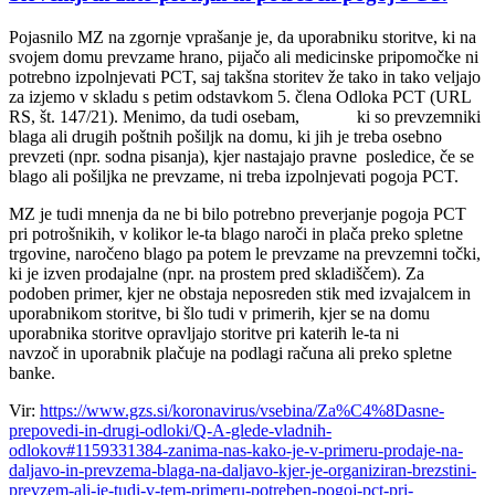
Pojasnilo MZ na zgornje vprašanje je, da uporabniku storitve, ki na
svojem domu prevzame hrano, pijačo ali medicinske pripomočke ni
potrebno izpolnjevati PCT, saj takšna storitev že tako in tako veljajo
za izjemo v skladu s petim odstavkom 5. člena Odloka PCT (URL
RS, št. 147/21). Menimo, da tudi osebam, ki so prevzemniki
blaga ali drugih poštnih pošiljk na domu, ki jih je treba osebno
prevzeti (npr. sodna pisanja), kjer nastajajo pravne posledice, če se
blago ali pošiljka ne prevzame, ni treba izpolnjevati pogoja PCT.
MZ je tudi mnenja da ne bi bilo potrebno preverjanje pogoja PCT
pri potrošnikih, v kolikor le-ta blago naroči in plača preko spletne
trgovine, naročeno blago pa potem le prevzame na prevzemni točki,
ki je izven prodajalne (npr. na prostem pred skladiščem). Za
podoben primer, kjer ne obstaja neposreden stik med izvajalcem in
uporabnikom storitve, bi šlo tudi v primerih, kjer se na domu
uporabnika storitve opravljajo storitve pri katerih le-ta ni
navzoč in uporabnik plačuje na podlagi računa ali preko spletne
banke.
Vir:
https://www.gzs.si/koronavirus/vsebina/Za%C4%8Dasne-
prepovedi-in-drugi-odloki/Q-A-glede-vladnih-
odlokov#1159331384-zanima-nas-kako-je-v-primeru-prodaje-na-
daljavo-in-prevzema-blaga-na-daljavo-kjer-je-organiziran-brezstini-
prevzem-ali-je-tudi-v-tem-primeru-potreben-pogoj-pct-pri-