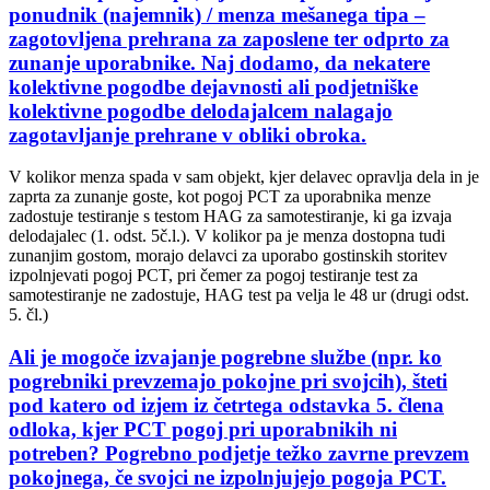
ponudnik (najemnik) / menza mešanega tipa –
zagotovljena prehrana za zaposlene ter odprto za
zunanje uporabnike. Naj dodamo, da nekatere
kolektivne pogodbe dejavnosti ali podjetniške
kolektivne pogodbe delodajalcem nalagajo
zagotavljanje prehrane v obliki obroka.
V kolikor menza spada v sam objekt, kjer delavec opravlja dela in je
zaprta za zunanje goste, kot pogoj PCT za uporabnika menze
zadostuje testiranje s testom HAG za samotestiranje, ki ga izvaja
delodajalec (1. odst. 5č.l.). V kolikor pa je menza dostopna tudi
zunanjim gostom, morajo delavci za uporabo gostinskih storitev
izpolnjevati pogoj PCT, pri čemer za pogoj testiranje test za
samotestiranje ne zadostuje, HAG test pa velja le 48 ur (drugi odst.
5. čl.)
Ali je mogoče izvajanje pogrebne službe (npr. ko
pogrebniki prevzemajo pokojne pri svojcih), šteti
pod katero od izjem iz četrtega odstavka 5. člena
odloka, kjer PCT pogoj pri uporabnikih ni
potreben? Pogrebno podjetje težko zavrne prevzem
pokojnega, če svojci ne izpolnjujejo pogoja PCT.