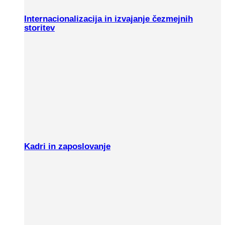
Internacionalizacija in izvajanje čezmejnih
storitev
Kadri in zaposlovanje