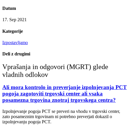
Datum
17. Sep 2021
Kategorije
Izpostavljamo
Deli z drugimi
Vprašanja in odgovori (MGRT) glede
vladnih odlokov
Ali mora kontrolo in preverjanje izpolnjevanja PCT
pogoja zagotoviti trgovski center ali vsaka
posamezna trgovina znotraj trgovskega centra?
Izpolnjevanje pogoja PCT se preveri na vhodu v trgovski center,
zato posameznim trgovinam ni potrebno preverjati dokazil o
izpolnjevanju pogoja PCT.