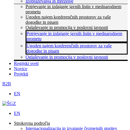
Izobraževanja in mreženje
Potrjevanje in izdajanje javnih listin v mednarodnem
prometu
Ugoden najem konferenčnih prostorov za vaše
dogodke in pisarn
Oglaševanje in promocija v poslovni javnosti
Potrjevanje in izdajanje javnih listin v mednarodnem
prometu
Ugoden najem konferenčnih prostorov za vaše
dogodke in pisarn
Oglaševanje in promocija v poslovni javnosti
Regijski sveti
Novice
Projekti
B2B
EN
EN
Strokovna področja
Internacionalizacija in izvajanje čezmejnih storitev