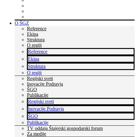
Rastite z nami
Skupaj zmoremo več
Bodite v stiku s časom
Dvignite si prepoznavnost
O ŠGZ
Reference
Ekipa
Struktura
O regiji
Reference
Ekipa
Struktura
O regiji
Regijski sveti
Inovacije Podravja
ŠGO
Publikacije
Regijski sveti
Inovacije Podravja
ŠGO
Publikacije
TV oddaja Štajerski gospodarski forum
Za medije