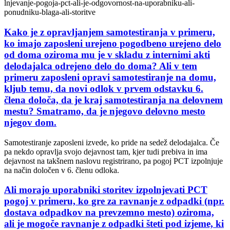
lnjevanje-pogoja-pct-ali-je-odgovornost-na-uporabniku-ali-
ponudniku-blaga-ali-storitve
Kako je z opravljanjem samotestiranja v primeru,
ko imajo zaposleni urejeno pogodbeno urejeno delo
od doma oziroma mu je v skladu z internimi akti
delodajalca odrejeno delo do doma? Ali v tem
primeru zaposleni opravi samotestiranje na domu,
kljub temu, da novi odlok v prvem odstavku 6.
člena določa, da je kraj samotestiranja na delovnem
mestu? Smatramo, da je njegovo delovno mesto
njegov dom.
Samotestiranje zaposleni izvede, ko pride na sedež delodajalca. Če
pa nekdo opravlja svojo dejavnost tam, kjer tudi prebiva in ima
dejavnost na takšnem naslovu registrirano, pa pogoj PCT izpolnjuje
na način določen v 6. členu odloka.
Ali morajo uporabniki storitev izpolnjevati PCT
pogoj v primeru, ko gre za ravnanje z odpadki (npr.
dostava odpadkov na prevzemno mesto) oziroma,
ali je mogoče ravnanje z odpadki šteti pod izjeme, ki