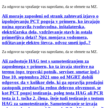
Za odgovor na vprašanje vas naprošamo, da se obrnete na MZ.
Ali morajo zaposleni od strank zahtevati izjavo o
izpolnjevanju PCT pogoja v primeru, ko izvajajo
nujna opravila (vodovodna, inštalaterska,
električarska dela, vzdrževanje stavb in ostala
primerljiva dela)? Npr. menjava vodomera,
odčitavanje elektro števca, odvoz smeti ipd,.?
Za odgovor na vprašanje vas naprošamo, da se obrnete na MZ.
Ali zadostuje HAG test s samotestiranjem za
zaposlenega v primeru, ko ta izvaja storitve na
terenu (npr. trgovski potnik, serviser, smetar ipd.)
Dne 10. septembra 2021 smo od MGRT dobili
odgovor, da v kolikor delo, ki ga opravlja prodajni
zastopnik predstavlja redno delovno obveznost, se
kot PCT pogoj testiranja, poleg testa HAG ali PCR
testa iz 1. točke 2. člena, šteje tudi testiranje s testom
HAG za samotestiranje. Samotestiranje se izvaja