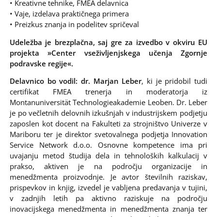
• Kreativne tehnike, FMEA delavnica
• Vaje, izdelava praktičnega primera
• Preizkus znanja in podelitev spričeval
Udeležba je brezplačna, saj gre za izvedbo v okviru EU
projekta »Center vseživljenjskega učenja Zgornje
podravske regije«.
Delavnico bo vodil: dr. Marjan Leber
, ki je pridobil tudi
certifikat FMEA trenerja in moderatorja iz
Montanuniversität Technologieakademie Leoben. Dr. Leber
je po večletnih delovnih izkušnjah v industrijskem podjetju
zaposlen kot docent na Fakulteti za strojništvo Univerze v
Mariboru ter je direktor svetovalnega podjetja Innovation
Service Network d.o.o. Osnovne kompetence ima pri
uvajanju metod študija dela in tehnoloških kalkulacij v
prakso, aktiven je na področju organizacije in
menedžmenta proizvodnje. Je avtor številnih raziskav,
prispevkov in knjig, izvedel je vabljena predavanja v tujini,
v zadnjih letih pa aktivno raziskuje na področju
inovacijskega menedžmenta in menedžmenta znanja ter