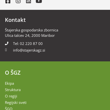
Kontakt
Štajerska gospodarska zbornica
Ulica talcev 24, 2000 Maribor
Tel: 02 220 87 00
info@stajerskagz.si
O ŠGZ
Ekipa
Struktura
O regiji
Regijski sveti
ŠGO