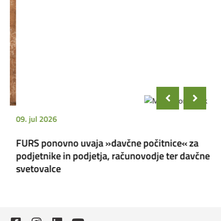
09. jul 2026
09
FURS ponovno uvaja »davčne počitnice« za
Po
podjetnike in podjetja, računovodje ter davčne
ko
svetovalce