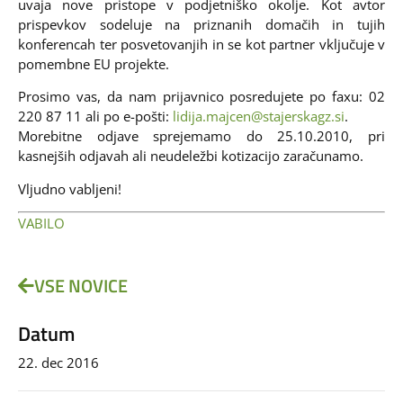
uvaja nove pristope v podjetniško okolje. Kot avtor
prispevkov sodeluje na priznanih domačih in tujih
konferencah ter posvetovanjih in se kot partner vključuje v
pomembne EU projekte.
Prosimo vas, da nam prijavnico posredujete po faxu: 02
220 87 11 ali po e-pošti:
lidija.majcen@stajerskagz.si
.
Morebitne odjave sprejemamo do 25.10.2010, pri
kasnejših odjavah ali neudeležbi kotizacijo zaračunamo.
Vljudno vabljeni!
VABILO
VSE NOVICE
Datum
22. dec 2016