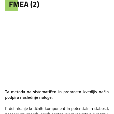
FMEA (2)
Ta metoda na sistematičen in preprosto izvedljiv način
podpira naslednje naloge:
 definiranje kritičnih komponent in potencialnih slabosti,
posebej pri uporabi novih postopkov in inovativnih rešitev,