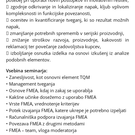
 zgodnje odkrivanje in lokaliziranje napak, kljub vplivom
kompleksnosti in funkcijske povezanosti,
 ocenitev in kvantificiranje tveganj, ki so rezultat možnih
napak,
 zmanjšanje potrebnih sprememb v serijski proizvodnji,
 znižanje stroškov razvoja, proizvodnje, kakovosti in
reklamacij ter povečanje zadovoljstva kupcev,
 izboljšanje osnutka izdelka na osnovi izkušenj iz analize
podobnih elementov.
Vsebina seminarja:
• Zanesljivost, kot osnovni element TQM
• Management tveganja
• Osnove FMEA, kdaj in zakaj se uporablja
• Kakšne učinke dosežemo z uporabo FMEA
• Vrste FMEA, vrednotenje kriterijev
• Potek izvajanja FMEA, katere ukrepe je potrebno izpeljati
• Računalniška podpora izvajanja FMEA
• Povezava FMEA z drugimi metodami
• FMEA – team, vloga moderatorja