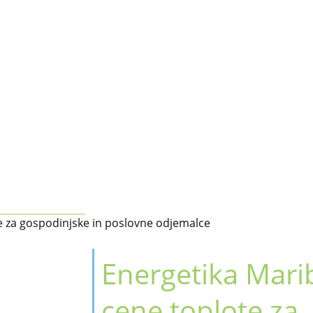
e za gospodinjske in poslovne odjemalce
Energetika Marib
cene toplote za