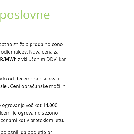
 poslovne
datno znižala prodajno ceno
je odjemalcev. Nova cena za
EUR/MWh
z vključenim DDV, kar
 bodo od decembra plačevali
slej. Ceni obračunske moči in
ko ogrevanje več kot 14.000
cem, je ogrevalno sezono
i cenami kot v preteklem letu.
pojasnil, da podjetje pri