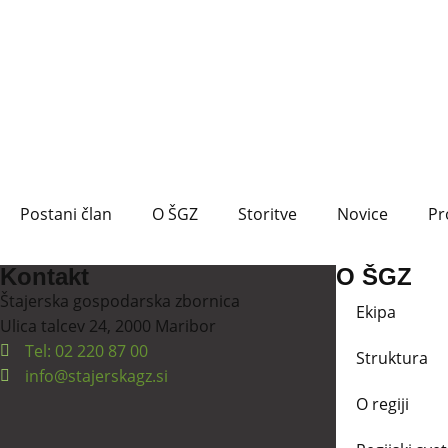
Postani član
O ŠGZ
Storitve
Novice
Pr
Kontakt
O ŠGZ
Štajerska gospodarska zbornica
Ekipa
Ulica talcev 24, 2000 Maribor
Tel: 02 220 87 00
Struktura
info@stajerskagz.si
O regiji