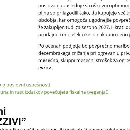
poslovanju zasleduje stroškovni optimum.
plina so prilagodili tako, da kupujejo več t
obdobja, kar omogoča ugodnejše povprečn
že zakupljen tudi za sezono 2027. Hkrati 
prodajno ceno elektrike in nakupno ceno p
Po ocenah podjetja bo povprečno maribor
decembrskega znižanja pri ogrevanju priv
mesečno
, skupni mesečni strošek za ogre
evrov
.
b o poslovni uspešnosti
čuna in rast izdatkov povečujeta fiskalna tveganja
ni
ZIVI”
 dogodke v naših elektronskih novicah.
V novem spletnem ča