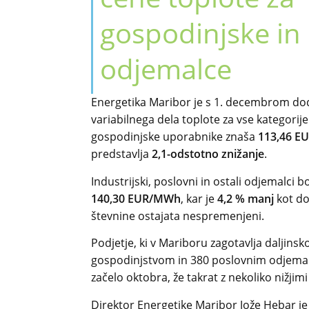
gospodinjske in
odjemalce
Energetika Maribor je s 1. decembrom do
variabilnega dela toplote za vse kategori
gospodinjske uporabnike znaša
113,46 
predstavlja
2,1-odstotno znižanje
.
Industrijski, poslovni in ostali odjemalci
140,30 EUR/MWh
, kar je
4,2 % manj
kot do
števnine ostajata nespremenjeni.
Podjetje, ki v Mariboru zagotavlja daljins
gospodinjstvom in 380 poslovnim odjemal
začelo oktobra, že takrat z nekoliko nižjim
Direktor Energetike Maribor Jože Hebar je 