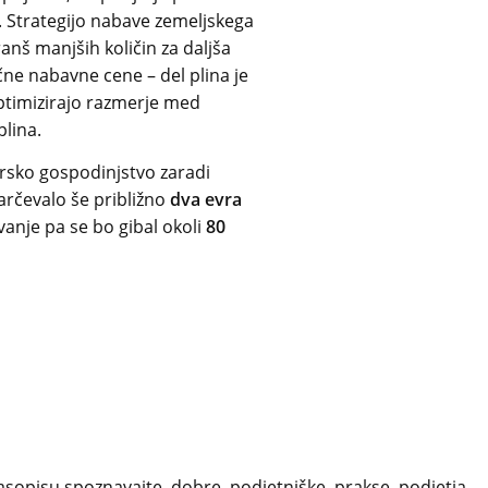
 Strategijo nabave zemeljskega
ranš manjših količin za daljša
e nabavne cene – del plina je
optimizirajo razmerje med
lina.
sko gospodinjstvo zaradi
arčevalo še približno
dva evra
vanje pa se bo gibal okoli
80
sopisu spoznavajte dobre podjetniške prakse, podjetja,