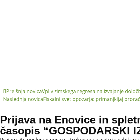
Prejšnja novica
Vpliv zimskega regresa na izvajanje določ
Naslednja novica
Fiskalni svet opozarja: primanjkljaj prora
Prijava na Enovice in splet
časopis “GOSPODARSKI IZ
Prejemajte poslovne novice, strokovne nasvete in vabila na