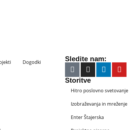
Sledite nam:
ojekti
Dogodki
Storitve
Hitro poslovno svetovanje
Izobraževanja in mreženje
Enter Štajerska