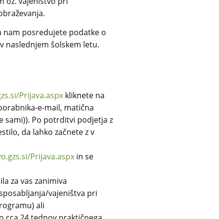
 oz. vajeništvo pri
obraževanja.
da nam posredujete podatke o
m v naslednjem šolskem letu.
gzs.si/Prijava.aspx
kliknete na
uporabnika-e-mail, matična
e sami)). Po potrditvi podjetja z
stilo, da lahko začnete z v
vo.gzs.si/Prijava.aspx
in se
bila za vas zanimiva
sposabljanja/vajeništva pri
rogramu) ali
do cca 24 tednov praktičnega