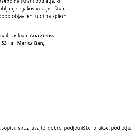
osebo na strani podjetja, ki
bljanje dijakov in vajeništvo,
 bodo objavljeni tudi na spletni
mail naslovu:
Ana Žemva
8 531
ali
Marisa Ban,
sopisu spoznavajte dobre podjetniške prakse, podjetja,