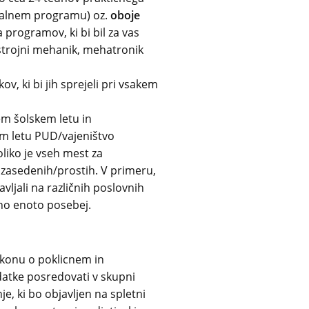
evalnem programu) oz.
oboje
 programov, ki bi bil za vas
 strojni mehanik, mehatronik
ov, ki bi jih sprejeli pri vsakem
em šolskem letu in
em letu PUD/vajeništvo
oliko je vseh mest za
e zasedenih/prostih. V primeru,
vljali na različnih poslovnih
no enoto posebej.
konu o poklicnem in
atke posredovati v skupni
e, ki bo objavljen na spletni