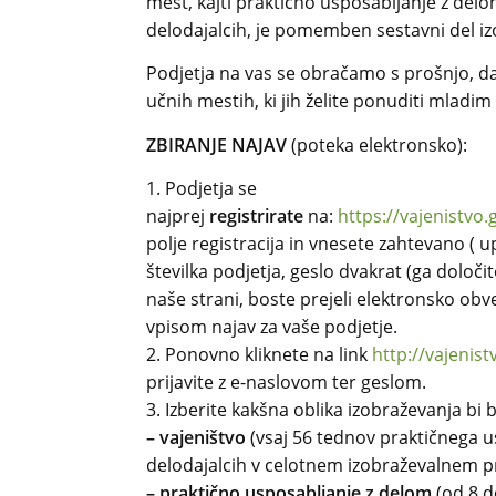
mest, kajti praktično usposabljanje z delom
delodajalcih, je pomemben sestavni del iz
Podjetja na vas se obračamo s prošnjo, 
učnih mestih, ki jih želite ponuditi mladi
ZBIRANJE NAJAV
(poteka elektronsko):
1. Podjetja se
najprej
registrirate
na:
https://vajenistvo.
polje registracija in vnesete zahtevano ( 
številka podjetja, geslo dvakrat (ga določit
naše strani, boste prejeli elektronsko obve
vpisom najav za vaše podjetje.
2. Ponovno kliknete na link
http://vajenist
prijavite z e-naslovom ter geslom.
3. Izberite kakšna oblika izobraževanja bi 
– vajeništvo
(vsaj 56 tednov praktičnega u
delodajalcih v celotnem izobraževalnem p
– praktično usposabljanje z delom
(od 8 