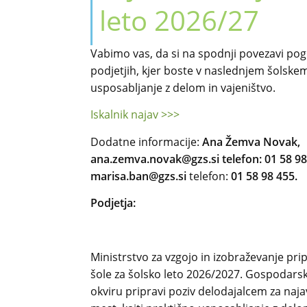
leto 2026/27
Vabimo vas, da si na spodnji povezavi po
podjetjih, kjer boste v naslednjem šolskem
usposabljanje z delom in vajeništvo.
Iskalnik najav >>>
Dodatne informacije:
Ana Žemva Novak,
ana.zemva.novak@gzs.si telefon: 01 58 9
marisa.ban@gzs.si
telefon:
01 58 98 455.
Podjetja:
Ministrstvo za vzgojo in izobraževanje prip
šole za šolsko leto 2026/2027. Gospodarsk
okviru pripravi poziv delodajalcem za najav