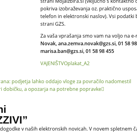
strani Mojaizbira.si (vključno s kontaktno 
pokriva izobraževanja oz. praktično usposa
telefon in elektronski naslov). Vsi podatki
strani GZS.
Za vaša vprašanja smo vam na voljo na e-
Novak, ana.zemva.novak@gzs.si, 01 58 9
marisa.ban@gzs.si, 01 58 98 455
VAJENIŠTVOplakat_A2
ana: podjetja lahko oddajo vloge za povračilo nadomestil
ri dobičku, a opozarja na potrebne popravke
ni
ZIVI”
 dogodke v naših elektronskih novicah.
V novem spletnem ča