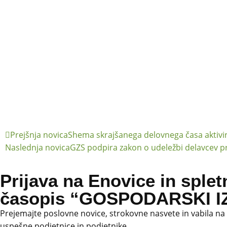
Prejšnja novica
Shema skrajšanega delovnega časa aktivir
Naslednja novica
GZS podpira zakon o udeležbi delavcev p
Prijava na Enovice in splet
časopis “GOSPODARSKI IZ
Prejemajte poslovne novice, strokovne nasvete in vabila na
uspešne podjetnice in podjetnike.