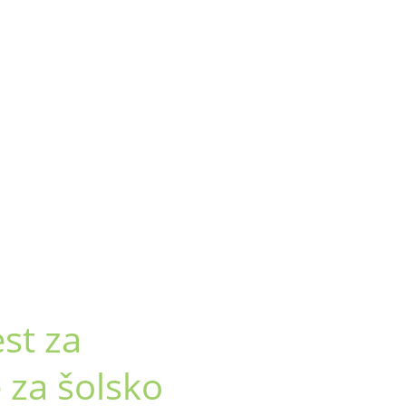
st za
e za šolsko