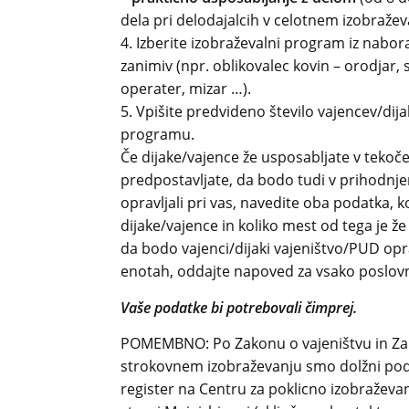
dela pri delodajalcih v celotnem izobraž
4. Izberite izobraževalni program iz nabora
zanimiv (npr. oblikovalec kovin – orodjar,
operater, mizar …).
5. Vpišite predvideno število vajencev/dijak
programu.
Če dijake/vajence že usposabljate v tekoč
predpostavljate, da bodo tudi v prihodnj
opravljali pri vas, navedite oba podatka, k
dijake/vajence in koliko mest od tega je ž
da bodo vajenci/dijaki vajeništvo/PUD opra
enotah, oddajte napoved za vsako poslov
Vaše podatke bi potrebovali čimprej.
POMEMBNO: Po Zakonu o vajeništvu in Za
strokovnem izobraževanju smo dolžni pod
register na Centru za poklicno izobraževanj