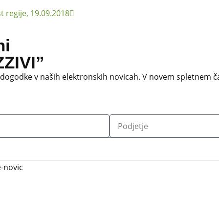
 regije, 19.09.2018
ni
ZIVI”
 dogodke v naših elektronskih novicah.
V novem spletnem ča
-novic