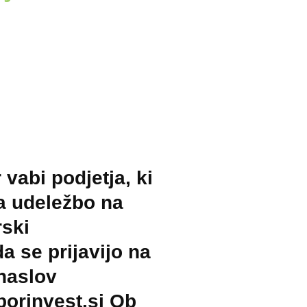
vabi podjetja, ki
za udeležbo na
ski
da se prijavijo na
 naslov
orinvest.si Ob