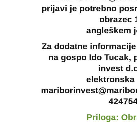
prijavi je potrebno pos
obrazec 1
angleškem j
Za dodatne informacije
na gospo Ido Tucak, 
invest d.o
elektronska
mariborinvest@maribori
424754
Priloga: Ob