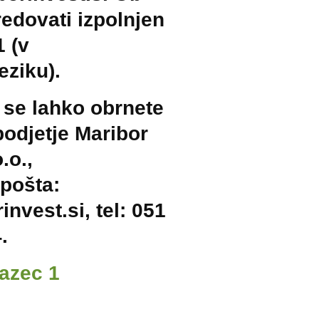
redovati izpolnjen
 (v
eziku).
 se lahko obrnete
podjetje Maribor
.o.,
 pošta:
nvest.si, tel: 051
.
razec 1