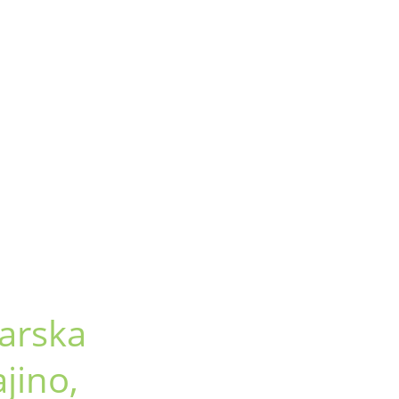
arska
jino,