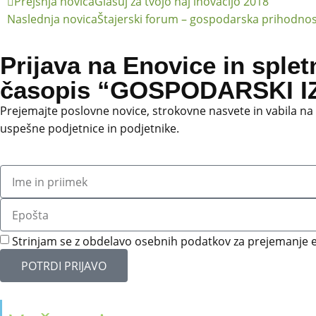
Prejšnja novica
Glasuj za tvojo naj inovacijo 2018
Naslednja novica
Štajerski forum – gospodarska prihodnost
Prijava na Enovice in splet
časopis “GOSPODARSKI IZ
Prejemajte poslovne novice, strokovne nasvete in vabila na
uspešne podjetnice in podjetnike.
Strinjam se z obdelavo osebnih podatkov za prejemanje e
POTRDI PRIJAVO