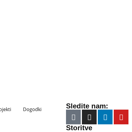
Sledite nam:
ojekti
Dogodki
Storitve