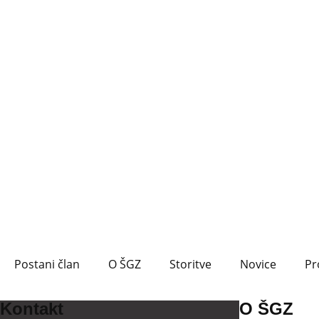
Postani član
O ŠGZ
Storitve
Novice
Pr
Kontakt
O ŠGZ