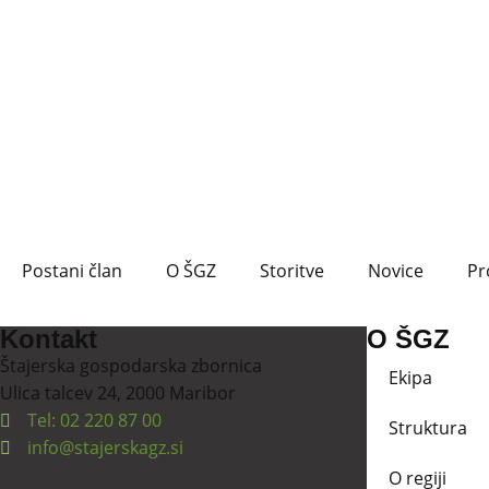
Postani član
O ŠGZ
Storitve
Novice
Pr
Kontakt
O ŠGZ
Štajerska gospodarska zbornica
Ekipa
Ulica talcev 24, 2000 Maribor
Tel: 02 220 87 00
Struktura
info@stajerskagz.si
O regiji