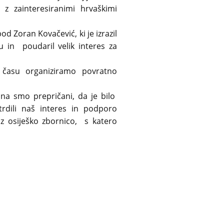
 z zainteresiranimi hrvaškimi
d Zoran Kovačević, ki je izrazil
u in poudaril velik interes za
času organiziramo povratno
lna smo prepričani, da je bilo
rdili naš interes in podporo
z osiješko zbornico, s katero