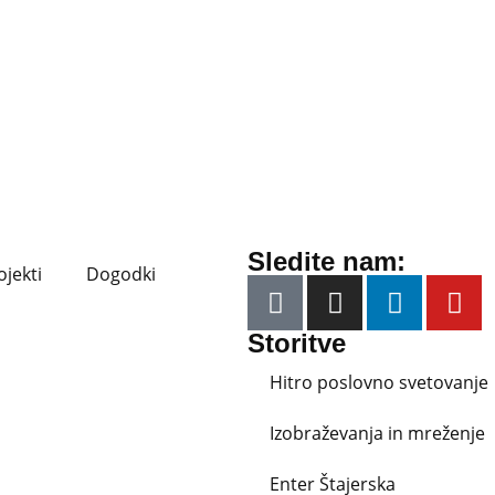
Sledite nam:
ojekti
Dogodki
Storitve
Hitro poslovno svetovanje
Izobraževanja in mreženje
Enter Štajerska