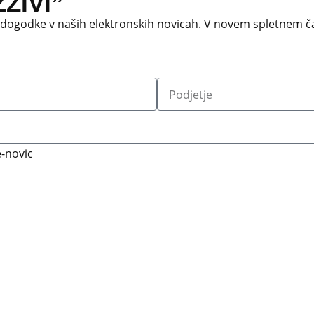
ZIVI”
 dogodke v naših elektronskih novicah.
V novem spletnem ča
-novic