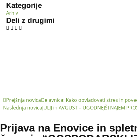
Kategorije
Arhiv
Deli z drugimi
Prejšnja novica
Delavnica: Kako obvladovati stres in poveč
Naslednja novica
JULIJ in AVGUST – UGODNEJŠI NAJEM PR
Prijava na Enovice in splet