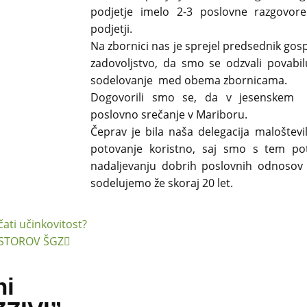
podjetje imelo 2-3 poslovne razgovore
podjetji.
Na zbornici nas je sprejel predsednik gospo
zadovoljstvo, da smo se odzvali povabil
sodelovanje med obema zbornicama.
Dogovorili smo se, da v jesenskem 
poslovno srečanje v Mariboru.
Čeprav je bila naša delegacija maloštevi
potovanje koristno, saj smo s tem pot
nadaljevanju dobrih poslovnih odnosov 
sodelujemo že skoraj 20 let.
ati učinkovitost?
OSTOROV ŠGZ
ni