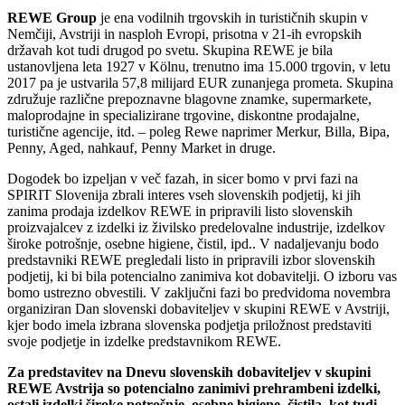
REWE Group
je ena vodilnih trgovskih in turističnih skupin v
Nemčiji, Avstriji in nasploh Evropi, prisotna v 21-ih evropskih
državah kot tudi drugod po svetu. Skupina REWE je bila
ustanovljena leta 1927 v Kölnu, trenutno ima 15.000 trgovin, v letu
2017 pa je ustvarila 57,8 milijard EUR zunanjega prometa. Skupina
združuje različne prepoznavne blagovne znamke, supermarkete,
maloprodajne in specializirane trgovine, diskontne prodajalne,
turistične agencije, itd. – poleg Rewe naprimer Merkur, Billa, Bipa,
Penny, Aged, nahkauf, Penny Market in druge.
Dogodek bo izpeljan v več fazah, in sicer bomo v prvi fazi na
SPIRIT Slovenija zbrali interes vseh slovenskih podjetij, ki jih
zanima prodaja izdelkov REWE in pripravili listo slovenskih
proizvajalcev z izdelki iz živilsko predelovalne industrije, izdelkov
široke potrošnje, osebne higiene, čistil, ipd.. V nadaljevanju bodo
predstavniki REWE pregledali listo in pripravili izbor slovenskih
podjetij, ki bi bila potencialno zanimiva kot dobavitelji. O izboru vas
bomo ustrezno obvestili. V zaključni fazi bo predvidoma novembra
organiziran Dan slovenski dobaviteljev v skupini REWE v Avstriji,
kjer bodo imela izbrana slovenska podjetja priložnost predstaviti
svoje podjetje in izdelke predstavnikom REWE.
Za predstavitev na Dnevu slovenskih dobaviteljev v skupini
REWE Avstrija so potencialno zanimivi prehrambeni izdelki,
ostali izdelki široke potrošnje, osebne higiene, čistila, kot tudi