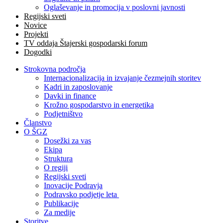
Oglaševanje in promocija v poslovni javnosti
Regijski sveti
Novice
Projekti
TV oddaja Štajerski gospodarski forum
Dogodki
Strokovna področja
Internacionalizacija in izvajanje čezmejnih storitev
Kadri in zaposlovanje
Davki in finance
Krožno gospodarstvo in energetika
Podjetništvo
Članstvo
O ŠGZ
Dosežki za vas
Ekipa
Struktura
O regiji
Regijski sveti
Inovacije Podravja
Podravsko podjetje leta
Publikacije
Za medije
Storitve