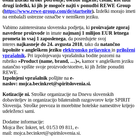
drugi izdelki, ki jih je mogoče najti v ponudbi REWE Group
(
https://www.rewe-group.com/de/startseite
).
Izdelki morajo imeti
na embalaži ustrezne označbe v nemškem jeziku.
Vabimo zainteresirana slovenska podjetja, ki
proizvajate zgoraj
navedene proizvode
in imate
najmanj 1 milijon EUR letnega
prometa in vsaj 1 zaposlenega
, da posredujete svoj
interes
najkasneje do 24. avgusta 2018
, tako da
natančno
izpolnite v angleškem jeziku
elektronsko prijavnico
in
priloženi
vprašalnik
.
Pri izpolnjevanju vprašalnika bodite pozorni na
rubriko
»Product (name, brand, …)«,
kamor v angleškem jeziku
natančno vpišite svoje proizvode/storitve, ki jih želite ponuditi
REWE.
Izpolnjeni vprašalnik
pošljite na
e-
naslov:
mojca.becinkret@spiritslovenia.si
.
Kotizacije ni.
Stroške organizacije na Dnevu slovenskih
dobaviteljev in organizacijo bilateralnih razgovorov krije SPIRIT
Slovenija. Stroške prevoza in morebitne hotelske namestitve krijejo
udeleženci sami.
Dodatne informacije:
Mojca Bec Inkret, tel. 01/53 09 811, e-
mail:
mojca.becinkret@spiritslovenia.si
.