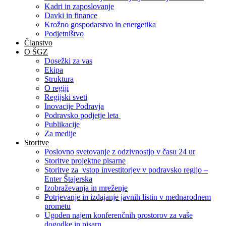
Kadri in zaposlovanje
Davki in finance
Krožno gospodarstvo in energetika
Podjetništvo
Članstvo
O ŠGZ
Dosežki za vas
Ekipa
Struktura
O regiji
Regijski sveti
Inovacije Podravja
Podravsko podjetje leta
Publikacije
Za medije
Storitve
Poslovno svetovanje z odzivnostjo v času 24 ur
Storitve projektne pisarne
Storitve za vstop investitorjev v podravsko regijo –
Enter Štajerska
Izobraževanja in mreženje
Potrjevanje in izdajanje javnih listin v mednarodnem
prometu
Ugoden najem konferenčnih prostorov za vaše
dogodke in pisarn