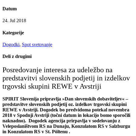
Datum
24. Jul 2018
Kategorije
Dogodki
,
Spot svetovanje
Deli z drugimi
Posredovanje interesa za udeležbo na
predstavitvi slovenskih podjetij in izdelkov
trgovski skupini REWE v Avstriji
SPIRIT Slovenija pripravlja »Dan slovenskih dobaviteljev« –
predstavitve slovenskih podjetij oz. izdelkov trgovski skupini
REWE v Avstriji. Dogodek bo predvidoma potekal novembra
2018 v Spodnji Avstriji (točni datum in lokacijo bomo sporočili
naknadno). Dogodek agencija prirpavlja v sodelovanju z
Veleposlaništvom RS na Dunaju, Konzulatom RS v Salzburgu
in Konzulatom RS v St. Pöltenu .