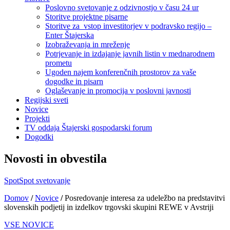
Poslovno svetovanje z odzivnostjo v času 24 ur
Storitve projektne pisarne
Storitve za vstop investitorjev v podravsko regijo –
Enter Štajerska
Izobraževanja in mreženje
Potrjevanje in izdajanje javnih listin v mednarodnem
prometu
Ugoden najem konferenčnih prostorov za vaše
dogodke in pisarn
Oglaševanje in promocija v poslovni javnosti
Regijski sveti
Novice
Projekti
TV oddaja Štajerski gospodarski forum
Dogodki
Novosti in obvestila
Spot
Spot svetovanje
Domov
/
Novice
/
Posredovanje interesa za udeležbo na predstavitvi
slovenskih podjetij in izdelkov trgovski skupini REWE v Avstriji
VSE NOVICE