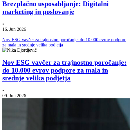
Brezplačno usposabljanje: Digitalni
marketing in poslovanje
•
16. Jun 2026
Nov ESG vavčer za trajnostno poročanje: do 10.000 evrov podpore
za mala in srednje velika podjetja
Nov ESG vavčer za trajnostno poročanje:
do 10.000 evrov podpore za mala in
srednje velika podjetja
•
09. Jun 2026