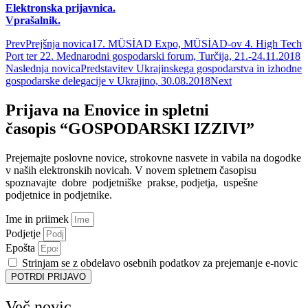
Elektronska prijavnica.
Vprašalnik.
Prev
Prejšnja novica
17. MÜSİAD Expo, MÜSİAD-ov 4. High Tech
Port ter 22. Mednarodni gospodarski forum, Turčija, 21.-24.11.2018
Naslednja novica
Predstavitev Ukrajinskega gospodarstva in izhodne
gospodarske delegacije v Ukrajino, 30.08.2018
Next
Prijava na Enovice in spletni
časopis “GOSPODARSKI IZZIVI”
Prejemajte poslovne novice, strokovne nasvete in vabila na dogodke
v naših elektronskih novicah.
V novem spletnem časopisu
spoznavajte dobre podjetniške prakse, podjetja, uspešne
podjetnice in podjetnike.
Ime in priimek
Podjetje
Epošta
Strinjam se z obdelavo osebnih podatkov za prejemanje e-novic
POTRDI PRIJAVO
Več novic