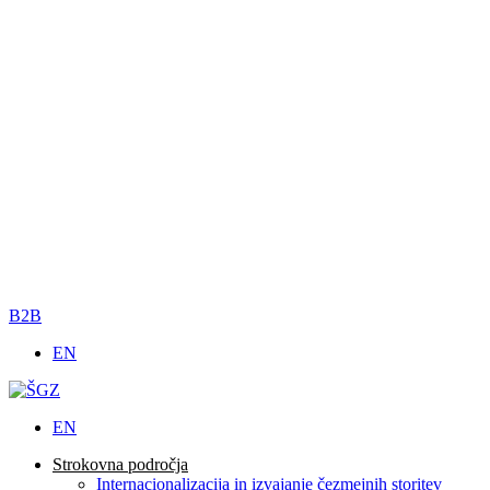
B2B
EN
EN
Strokovna področja
Internacionalizacija in izvajanje čezmejnih storitev