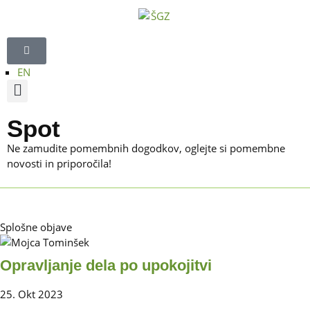
EN
Strokovna področja
Regijski sveti
TV oddaja Štajerski gospodarski forum
Spot
Ne zamudite pomembnih dogodkov, oglejte si pomembne
novosti in priporočila!
Splošne objave
Opravljanje dela po upokojitvi
25. Okt 2023