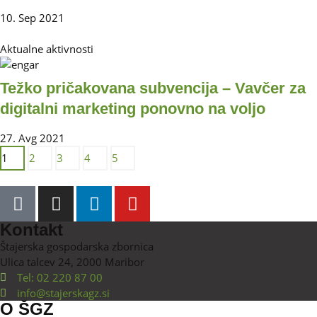
10. Sep 2021
Aktualne aktivnosti
Težko pričakovana subvencija – Vavčer za
digitalni marketing ponovno na voljo
27. Avg 2021
1
2
3
4
5
Kontakt
Štajerska gospodarska zbornica
Ulica talcev 24, 2000 Maribor
Tel: 02 220 87 00
info@stajerskagz.si
O ŠGZ