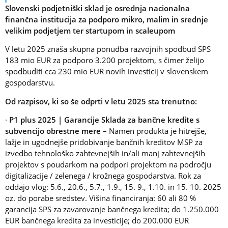
Slovenski podjetniški sklad je osrednja nacionalna
finančna institucija za podporo mikro, malim in srednje
velikim podjetjem ter startupom in scaleupom
V letu 2025 znaša skupna ponudba razvojnih spodbud SPS
183 mio EUR za podporo 3.200 projektom, s čimer želijo
spodbuditi cca 230 mio EUR novih investicij v slovenskem
gospodarstvu.
Od razpisov, ki so še odprti v letu 2025 sta trenutno:
·
P1 plus 2025 | Garancije Sklada za bančne kredite s
subvencijo obrestne mere
– Namen produkta je hitrejše,
lažje in ugodnejše pridobivanje bančnih kreditov MSP za
izvedbo tehnološko zahtevnejših in/ali manj zahtevnejših
projektov s poudarkom na podpori projektom na področju
digitalizacije / zelenega / krožnega gospodarstva. Rok za
oddajo vlog: 5.6., 20.6., 5.7., 1.9., 15. 9., 1.10. in 15. 10. 2025
oz. do porabe sredstev. Višina financiranja: 60 ali 80 %
garancija SPS za zavarovanje bančnega kredita; do 1.250.000
EUR bančnega kredita za investicije; do 200.000 EUR