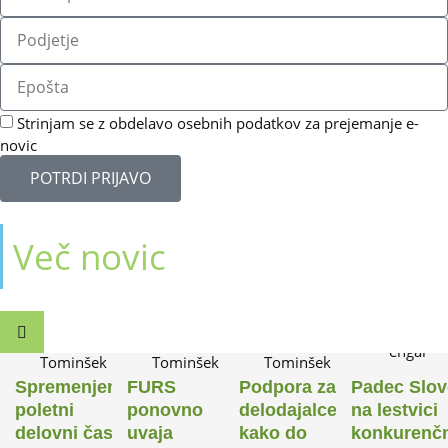
Strinjam se z obdelavo osebnih podatkov za prejemanje e-
novic
POTRDI PRIJAVO
Več novic
15.
09.
09.
18.
n
FURS
Podpora za
Padec Slovenije
Zbiranje o
Jul
Jul
Jul
Jun
ponovno
delodajalce:
na lestvici
škode v
2026
2026
2026
2026
s
uvaja
kako do
konkurenčnosti:
gospodars