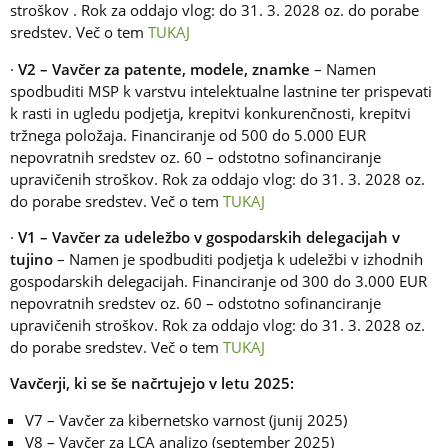
stroškov . Rok za oddajo vlog: do 31. 3. 2028 oz. do porabe
sredstev. Več o tem
TUKAJ
·
V2 – Vavčer za patente, modele, znamke
– Namen
spodbuditi MSP k varstvu intelektualne lastnine ter prispevati
k rasti in ugledu podjetja, krepitvi konkurenčnosti, krepitvi
tržnega položaja. Financiranje od 500 do 5.000 EUR
nepovratnih sredstev oz. 60 – odstotno sofinanciranje
upravičenih stroškov. Rok za oddajo vlog: do 31. 3. 2028 oz.
do porabe sredstev. Več o tem
TUKAJ
·
V1 – Vavčer za udeležbo v gospodarskih delegacijah v
tujino
– Namen je spodbuditi podjetja k udeležbi v izhodnih
gospodarskih delegacijah. Financiranje od 300 do 3.000 EUR
nepovratnih sredstev oz. 60 – odstotno sofinanciranje
upravičenih stroškov. Rok za oddajo vlog: do 31. 3. 2028 oz.
do porabe sredstev. Več o tem
TUKAJ
Vavčerji, ki se še načrtujejo v letu 2025:
V7 – Vavčer za kibernetsko varnost (junij 2025)
V8 – Vavčer za LCA analizo (september 2025)