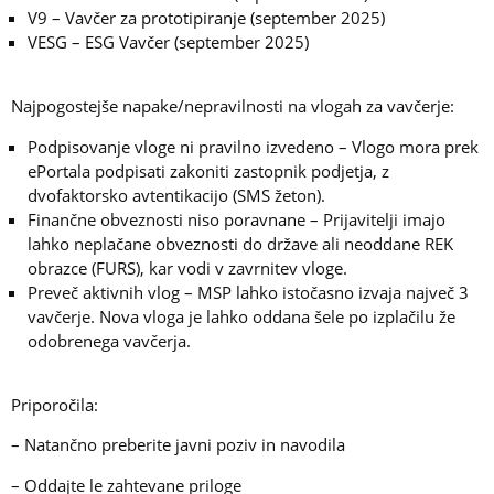
V9 – Vavčer za prototipiranje (september 2025)
VESG – ESG Vavčer (september 2025)
Najpogostejše napake/nepravilnosti na vlogah za vavčerje:
Podpisovanje vloge ni pravilno izvedeno – Vlogo mora prek
ePortala podpisati zakoniti zastopnik podjetja, z
dvofaktorsko avtentikacijo (SMS žeton).
Finančne obveznosti niso poravnane – Prijavitelji imajo
lahko neplačane obveznosti do države ali neoddane REK
obrazce (FURS), kar vodi v zavrnitev vloge.
Preveč aktivnih vlog – MSP lahko istočasno izvaja največ 3
vavčerje. Nova vloga je lahko oddana šele po izplačilu že
odobrenega vavčerja.
Priporočila:
– Natančno preberite javni poziv in navodila
– Oddajte le zahtevane priloge