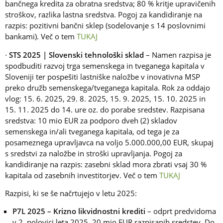
bančnega kredita za obratna sredstva; 80 % kritje upravičenih
stroškov, razlika lastna sredstva. Pogoj za kandidiranje na
razpis: pozitivni bančni sklep (sodelovanje s 14 poslovnimi
bankami). Več o tem
TUKAJ
·
STS 2025 | Slovenski tehnološki sklad
– Namen razpisa je
spodbuditi razvoj trga semenskega in tveganega kapitala v
Sloveniji ter pospešiti lastniške naložbe v inovativna MSP
preko družb semenskega/tveganega kapitala. Rok za oddajo
vlog: 15. 6. 2025, 29. 8. 2025, 15. 9. 2025, 15. 10. 2025 in
15. 11. 2025 do 14. ure oz. do porabe sredstev. Razpisana
sredstva: 10 mio EUR za podporo dveh (2) skladov
semenskega in/ali tveganega kapitala, od tega je za
posameznega upravljavca na voljo 5.000.000,00 EUR, skupaj
s sredstvi za naložbe in stroški upravljanja. Pogoj za
kandidiranje na razpis: zasebni sklad mora zbrati vsaj 30 %
kapitala od zasebnih investitorjev. Več o tem
TUKAJ
Razpisi, ki se še načrtujejo v letu 2025:
P7L 2025 – Krizno likvidnostni krediti
– odprt predvidoma
v 2. polovici leta 2025. 20 mio EUR razpisanih sredstev. Do