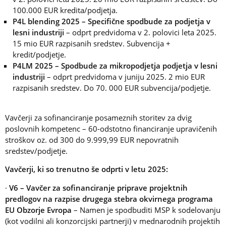
100.000 EUR kredita/podjetja.
P4L blending 2025 – Specifične spodbude za podjetja v
lesni industriji
– odprt predvidoma v 2. polovici leta 2025.
15 mio EUR razpisanih sredstev. Subvencija +
kredit/podjetje.
P4LM 2025 – Spodbude za mikropodjetja podjetja v lesni
industriji
– odprt predvidoma v juniju 2025. 2 mio EUR
razpisanih sredstev. Do 70. 000 EUR subvencija/podjetje.
Vavčerji za sofinanciranje posameznih storitev za dvig
poslovnih kompetenc – 60-odstotno financiranje upravičenih
stroškov oz. od 300 do 9.999,99 EUR nepovratnih
sredstev/podjetje.
Vavčerji, ki so trenutno še odprti v letu 2025:
·
V6 – Vavčer za sofinanciranje priprave projektnih
predlogov na razpise drugega stebra okvirnega programa
EU Obzorje Evropa
– Namen je spodbuditi MSP k sodelovanju
(kot vodilni ali konzorcijski partnerji) v mednarodnih projektih