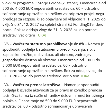
v okviru programa Obzorje Evropa (2. steber). Financiranje od
500 do 4.000 EUR nepovratnih sredstev oz. 60 – odstotno
sofinanciranje upravičenih stroškov za: pripravo projektnega
predloga za razpise, ki so objavljeni od vključno 1. 1. 2025 do
vključno 31. 12. 2027 na spletni strani EU Funding&Tenders
portal. Rok za oddajo vlog: do 31. 3. 2028 oz. do porabe
sredstev. Več o tem
TUKAJ
·
V5 – Vavčer za statusno preoblikovanje družb
– Namen je
spodbuditi podjetja k statusnemu preoblikovanju: s.p. v
kapitalsko družbo, d.d. v d.o.o. ali obratno, zadruge v
gospodarsko družbo ali obratno. Financiranje od 1.000 do
5.000 EUR nepovratnih sredstev oz. 60 – odstotno
sofinanciranje upravičenih stroškov. Rok za oddajo vlog: do
31. 3. 2028 oz. do porabe sredstev. Več o tem
TUKAJ
·
V4 – Vavčer za prenos lastništva
– Namen je spodbuditi
podjetja k izvedbi aktivnosti za pripravo in izvedbo prenosa
lastništva ter na ta način ohranitev delovnih mest ter tržnega
položaja. Financiranje od 500 do 9.000 EUR nepovratnih
sredstev oz. 60 – odstotno sofinanciranje upravičenih