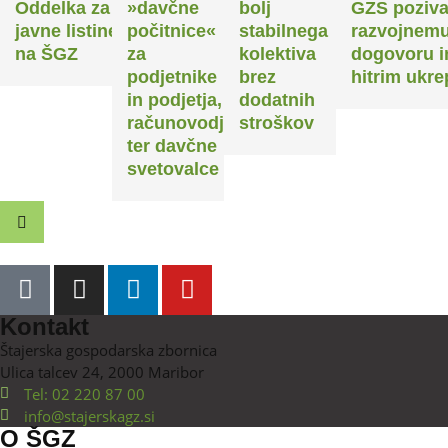
»davčne
bolj
GZS poziva k
po junijski
e
počitnice«
stabilnega
razvojnemu
neurjih
za
kolektiva
dogovoru in
podjetnike
brez
hitrim ukrepom
in podjetja,
dodatnih
računovodje
stroškov
ter davčne
svetovalce
Kontakt
Štajerska gospodarska zbornica
Ulica talcev 24, 2000 Maribor
Tel: 02 220 87 00
info@stajerskagz.si
O ŠGZ