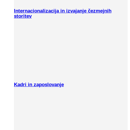
Internacionalizacija in izvajanje čezmejnih
storitev
Kadri in zaposlovanje