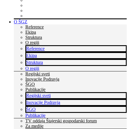
Rastite z nami
Skupaj zmoremo več
Bodite v stiku s časom
Dvignite si prepoznavnost
O ŠGZ
Reference
Ekipa
Struktura
O regiji
Reference
Ekipa
Struktura
O regiji
Regijski sveti
Inovacije Podravja
ŠGO
Publikacije
Regijski sveti
Inovacije Podravja
ŠGO
Publikacije
TV oddaja Štajerski gospodarski forum
Za medije