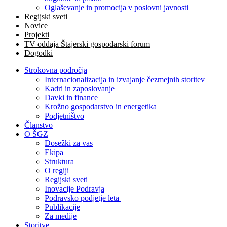
Oglaševanje in promocija v poslovni javnosti
Regijski sveti
Novice
Projekti
TV oddaja Štajerski gospodarski forum
Dogodki
Strokovna področja
Internacionalizacija in izvajanje čezmejnih storitev
Kadri in zaposlovanje
Davki in finance
Krožno gospodarstvo in energetika
Podjetništvo
Članstvo
O ŠGZ
Dosežki za vas
Ekipa
Struktura
O regiji
Regijski sveti
Inovacije Podravja
Podravsko podjetje leta
Publikacije
Za medije
Storitve