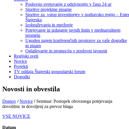
Poslovno svetovanje z odzivnostjo v času 24 ur
Storitve projektne pisarne
Storitve za vstop investitorjev v podravsko regijo – Ente
Štajerska
Izobraževanja in mreženje
Potrjevanje in izdajanje javnih listin v mednarodnem
prometu
Ugoden najem konferenčnih prostorov za vaše dogodke
in pisarn
Oglaševanje in promocija v poslovni javnosti
Regijski sveti
Novice
Projekti
TV oddaja Štajerski gospodarski forum
Dogodki
Novosti in obvestila
Domov
/
Novice
/
Seminar: Postopek obveznega potrjevanja
dovolilnic in dovoljenj za prevoz blaga
VSE NOVICE
Datum