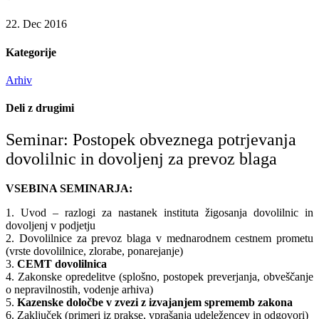
22. Dec 2016
Kategorije
Arhiv
Deli z drugimi
Seminar: Postopek obveznega potrjevanja
dovolilnic in dovoljenj za prevoz blaga
VSEBINA SEMINARJA:
1. Uvod – razlogi za nastanek instituta žigosanja dovolilnic in
dovoljenj v podjetju
2. Dovolilnice za prevoz blaga v mednarodnem cestnem prometu
(vrste dovolilnice, zlorabe, ponarejanje)
3.
CEMT dovolilnica
4. Zakonske opredelitve (splošno, postopek preverjanja, obveščanje
o nepravilnostih, vodenje arhiva)
5.
Kazenske določbe v zvezi z izvajanjem sprememb zakona
6. Zaključek (primeri iz prakse, vprašanja udeležencev in odgovori)