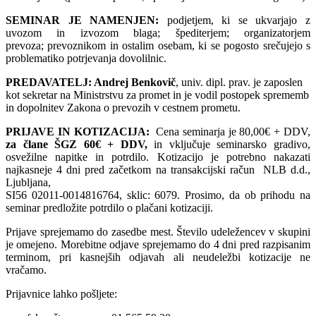
SEMINAR JE NAMENJEN:
podjetjem, ki se ukvarjajo z
uvozom in izvozom blaga; špediterjem; organizatorjem
prevoza; prevoznikom in ostalim osebam, ki se pogosto srečujejo s
problematiko potrjevanja dovolilnic.
PREDAVATELJ: Andrej Benkovič
, univ. dipl. prav. je zaposlen
kot sekretar na Ministrstvu za promet in je vodil postopek sprememb
in dopolnitev Zakona o prevozih v cestnem prometu.
PRIJAVE IN KOTIZACIJA:
Cena seminarja je 80,00€ + DDV,
za člane ŠGZ 60€ + DDV,
in vključuje seminarsko gradivo,
osvežilne napitke in potrdilo. Kotizacijo je potrebno nakazati
najkasneje 4 dni pred začetkom na transakcijski račun NLB d.d.,
Ljubljana,
SI56 02011-0014816764, sklic: 6079. Prosimo, da ob prihodu na
seminar predložite potrdilo o plačani kotizaciji.
Prijave sprejemamo do zasedbe mest. Število udeležencev v skupini
je omejeno. Morebitne odjave sprejemamo do 4 dni pred razpisanim
terminom, pri kasnejših odjavah ali neudeležbi kotizacije ne
vračamo.
Prijavnice lahko pošljete: