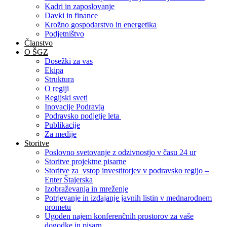
Kadri in zaposlovanje
Davki in finance
Krožno gospodarstvo in energetika
Podjetništvo
Članstvo
O ŠGZ
Dosežki za vas
Ekipa
Struktura
O regiji
Regijski sveti
Inovacije Podravja
Podravsko podjetje leta
Publikacije
Za medije
Storitve
Poslovno svetovanje z odzivnostjo v času 24 ur
Storitve projektne pisarne
Storitve za vstop investitorjev v podravsko regijo –
Enter Štajerska
Izobraževanja in mreženje
Potrjevanje in izdajanje javnih listin v mednarodnem
prometu
Ugoden najem konferenčnih prostorov za vaše
dogodke in pisarn