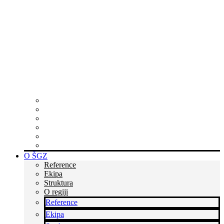
Zakaj postati član?
Skupaj ustvarjamo poslovne priložnosti v Sloveniji in po
svetu ter krepimo podjetništvo in poslovanje skozi
povezovanje, podporo, izobraževanja in druge poslovne
storitve.
Postanite del kredibilne skupine podjetnikov
Tukaj smo za vas
Rastite z nami
Skupaj zmoremo več
Bodite v stiku s časom
Dvignite si prepoznavnost
O ŠGZ
Reference
Ekipa
Struktura
O regiji
Reference
Ekipa