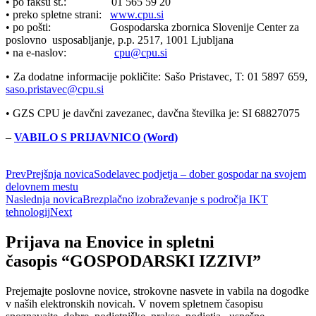
• po faksu št.: 01 565 59 20
• preko spletne strani:
www.cpu.si
• po pošti: Gospodarska zbornica Slovenije Center za
poslovno usposabljanje, p.p. 2517, 1001 Ljubljana
• na e-naslov:
cpu@cpu.si
• Za dodatne informacije pokličite: Sašo Pristavec, T: 01 5897 659,
saso.pristavec@cpu.si
• GZS CPU je davčni zavezanec, davčna številka je: SI 68827075
–
VABILO S PRIJAVNICO (Word)
Prev
Prejšnja novica
Sodelavec podjetja – dober gospodar na svojem
delovnem mestu
Naslednja novica
Brezplačno izobraževanje s področja IKT
tehnologij
Next
Prijava na Enovice in spletni
časopis “GOSPODARSKI IZZIVI”
Prejemajte poslovne novice, strokovne nasvete in vabila na dogodke
v naših elektronskih novicah.
V novem spletnem časopisu