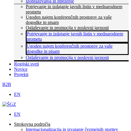
Izobraževanja in mreženje
Potrjevanje in izdajanje javnih listin v mednarodnem
prometu
Ugoden najem konferenčnih prostorov za vaše
dogodke in pisarn
Oglaševanje in promocija v poslovni javnosti
Potrjevanje in izdajanje javnih listin v mednarodnem
prometu
Ugoden najem konferenčnih prostorov za vaše
dogodke in pisarn
Oglaševanje in promocija v poslovni javnosti
Regijski sveti
Novice
Projekti
B2B
EN
EN
Strokovna področja
Internacionalizacija in izvajanje čezmejnih storitev