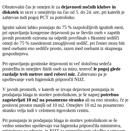
Obratovalni čas je omejen le za
dejavnosti nočnih klubov in
diskotek
in sicer z omejitvijo na čas od 5. do 24. ure, pri katerih je
zahtevan tudi pogoj PCT za potrošnike.
Igralni saloni lahko ponujajo do 75 % razpoložljivih igralnih mest,
pri opravljanju kongresne dejavnosti pa se število oseb v zaprtih
javnih prostorih oziroma na odprtih površinah s fiksnimi sedišči
omeji do 75 % zasedenosti zmogljivosti sedišč, pri čemer mora biti
med osebami eno sedišče prosto, razen med osebami iz skupnega
gospodinjstva.
Pri opravljanju gostinske dejavnosti ni več določena sedeča
postrežba in omejitev štirih oseb za mizo, temveč
le pogoj glede
razdalje treh metrov med robovi miz
. Zahtevano pa je
upoštevanje vseh higienskih priporočil NIJZ.
V javnih prostorih, v katerih se izvaja dejavnost ponujanja in
prodajanja blaga in storitev potrošnikom, je še naprej
potrebno
zagotavljati 10 m2 na posamezno stranko
ali na eno stranko, če je
poslovni prostor manjši od 10 m2. Omejitev 10 m2 na posamezno
stranko velja tudi v celotnem trgovskem centru.
Pri ponujanju in prodajanju blaga in storitev potrošnikom se še
vedno smiselno upoštevajo vsa higienska priporočila ministrstva,
pristojnega za zdravje, in NIJZ za preprečevanje okužbe z virusom