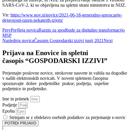
SARS-CoV-2, ki so objavljena na spletni strani ministrstva in NIJZ.
Vir:
https://www.gov.si/novice/2021-06-18-generalno-sproscanje-
dejavnosti-razen-nekaterih-izjem/
Prev
Prejšnja novica
Razpis za spodbude za digitalno transformacijo
MSP
Naslednja novica
Časopis Gospodarski izzivi junij 2021
Next
Prijava na Enovice in spletni
časopis “GOSPODARSKI IZZIVI”
Prejemajte poslovne novice, strokovne nasvete in vabila na dogodke
v naših elektronskih novicah.
V novem spletnem časopisu
spoznavajte dobre podjetniške prakse, podjetja, uspešne
podjetnice in podjetnike.
Ime in priimek
Podjetje
Epošta
Strinjam se z obdelavo osebnih podatkov za prejemanje e-novic
POTRDI PRIJAVO