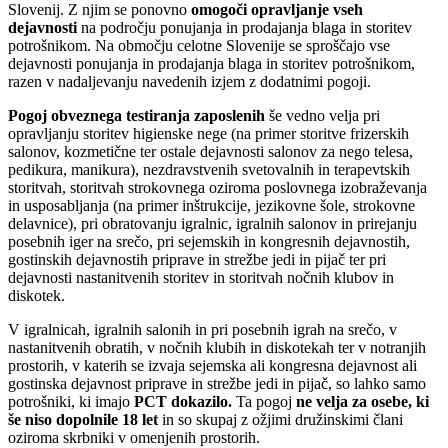
Slovenij. Z njim se ponovno
omogoči opravljanje vseh
dejavnosti
na področju ponujanja in prodajanja blaga in storitev
potrošnikom. Na območju celotne Slovenije se sproščajo vse
dejavnosti ponujanja in prodajanja blaga in storitev potrošnikom,
razen v nadaljevanju navedenih izjem z dodatnimi pogoji.
Pogoj obveznega testiranja zaposlenih
še vedno velja pri
opravljanju storitev higienske nege (na primer storitve frizerskih
salonov, kozmetične ter ostale dejavnosti salonov za nego telesa,
pedikura, manikura), nezdravstvenih svetovalnih in terapevtskih
storitvah, storitvah strokovnega oziroma poslovnega izobraževanja
in usposabljanja (na primer inštrukcije, jezikovne šole, strokovne
delavnice), pri obratovanju igralnic, igralnih salonov in prirejanju
posebnih iger na srečo, pri sejemskih in kongresnih dejavnostih,
gostinskih dejavnostih priprave in strežbe jedi in pijač ter pri
dejavnosti nastanitvenih storitev in storitvah nočnih klubov in
diskotek.
V igralnicah, igralnih salonih in pri posebnih igrah na srečo, v
nastanitvenih obratih, v nočnih klubih in diskotekah ter v notranjih
prostorih, v katerih se izvaja sejemska ali kongresna dejavnost ali
gostinska dejavnost priprave in strežbe jedi in pijač, so lahko samo
potrošniki, ki imajo
PCT dokazilo.
Ta pogoj
ne velja za osebe, ki
še niso dopolnile 18 let
in so skupaj z ožjimi družinskimi člani
oziroma skrbniki v omenjenih prostorih.