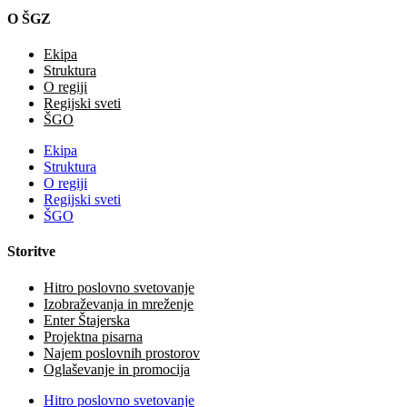
O ŠGZ
Ekipa
Struktura
O regiji
Regijski sveti
ŠGO
Ekipa
Struktura
O regiji
Regijski sveti
ŠGO
Storitve
Hitro poslovno svetovanje
Izobraževanja in mreženje
Enter Štajerska
Projektna pisarna
Najem poslovnih prostorov
Oglaševanje in promocija
Hitro poslovno svetovanje