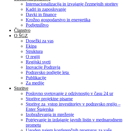
Internacionalizacija in izvajanje čezmejnih storitev
Kadri in zaposlovanje
Davki in finance
Krožno gospodarstvo in energetika
Podjetništvo
Članstvo
O ŠGZ
Dosežki za vas
Ekipa
Struktura
O regiji
Regijski sveti
Inovacije Podravja
Podravsko podjetje leta
Publikacije
Za medije
Storitve
Poslovno svetovanje z odzivnostjo v času 24 ur
Storitve projektne pisarne
Storitve za vstop investitorjev v podravsko regijo –
Enter Štajerska
Izobraževanja in mreženje
Potrjevanje in izdajanje javnih listin v mednarodnem
prometu
Ugoden najem konferenčnih prostorov za vaše