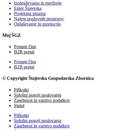
Izobraževanja in mreženje
Enter Štajerska
Projektna pisarna
Najem poslovnih prostorov
Oglaševanje in promocija
Moj ŠGZ
Postani član
B2B portal
Postani član
B2B portal
© Copyright Štajerska Gospodarska Zbornica
Piškotki
Splošni pogoji poslovanja
Zasebnost in varstvo podatkov
Statut
Piškotki
Splošni pogoji poslovanja
Zasebnost in varstvo podatkov