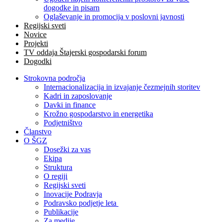
dogodke in pisarn
Oglaševanje in promocija v poslovni javnosti
Regijski sveti
Novice
Projekti
TV oddaja Štajerski gospodarski forum
Dogodki
Strokovna področja
Internacionalizacija in izvajanje čezmejnih storitev
Kadri in zaposlovanje
Davki in finance
Krožno gospodarstvo in energetika
Podjetništvo
Članstvo
O ŠGZ
Dosežki za vas
Ekipa
Struktura
O regiji
Regijski sveti
Inovacije Podravja
Podravsko podjetje leta
Publikacije
Za medije