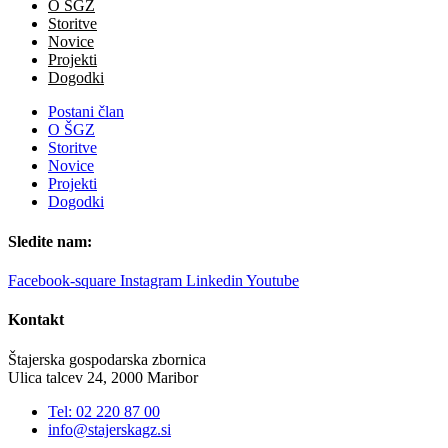
O ŠGZ
Storitve
Novice
Projekti
Dogodki
Postani član
O ŠGZ
Storitve
Novice
Projekti
Dogodki
Sledite nam:
Facebook-square
Instagram
Linkedin
Youtube
Kontakt
Štajerska gospodarska zbornica
Ulica talcev 24, 2000 Maribor
Tel: 02 220 87 00
info@stajerskagz.si