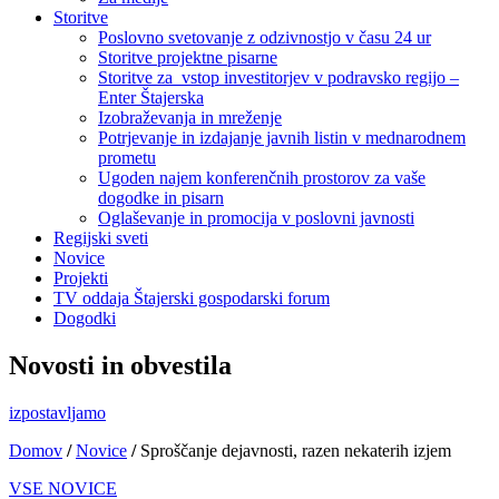
Storitve
Poslovno svetovanje z odzivnostjo v času 24 ur
Storitve projektne pisarne
Storitve za vstop investitorjev v podravsko regijo –
Enter Štajerska
Izobraževanja in mreženje
Potrjevanje in izdajanje javnih listin v mednarodnem
prometu
Ugoden najem konferenčnih prostorov za vaše
dogodke in pisarn
Oglaševanje in promocija v poslovni javnosti
Regijski sveti
Novice
Projekti
TV oddaja Štajerski gospodarski forum
Dogodki
Novosti in obvestila
izpostavljamo
Domov
/
Novice
/
Sproščanje dejavnosti, razen nekaterih izjem
VSE NOVICE