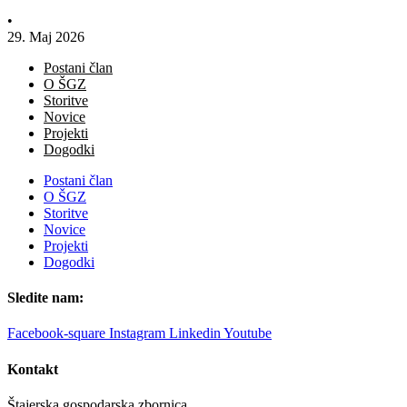
•
29. Maj 2026
Postani član
O ŠGZ
Storitve
Novice
Projekti
Dogodki
Postani član
O ŠGZ
Storitve
Novice
Projekti
Dogodki
Sledite nam:
Facebook-square
Instagram
Linkedin
Youtube
Kontakt
Štajerska gospodarska zbornica