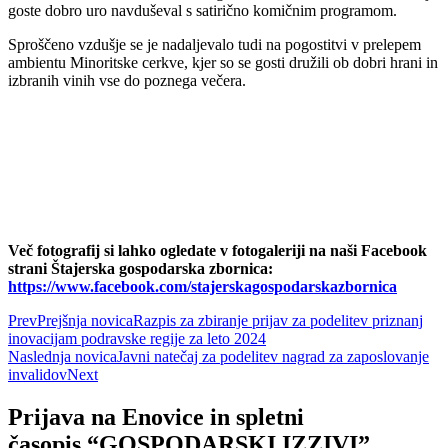
goste dobro uro navduševal s satirično komičnim programom.
Sproščeno vzdušje se je nadaljevalo tudi na pogostitvi v prelepem
ambientu Minoritske cerkve, kjer so se gosti družili ob dobri hrani in
izbranih vinih vse do poznega večera.
Več fotografij si lahko ogledate v fotogaleriji na naši Facebook
strani Štajerska gospodarska zbornica:
https://www.facebook.com/stajerskagospodarskazbornica
Prev
Prejšnja novica
Razpis za zbiranje prijav za podelitev priznanj
inovacijam podravske regije za leto 2024
Naslednja novica
Javni natečaj za podelitev nagrad za zaposlovanje
invalidov
Next
Prijava na Enovice in spletni
časopis “GOSPODARSKI IZZIVI”