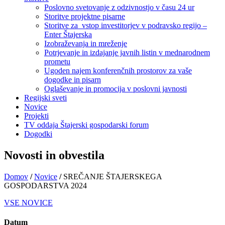
Poslovno svetovanje z odzivnostjo v času 24 ur
Storitve projektne pisarne
Storitve za vstop investitorjev v podravsko regijo –
Enter Štajerska
Izobraževanja in mreženje
Potrjevanje in izdajanje javnih listin v mednarodnem
prometu
Ugoden najem konferenčnih prostorov za vaše
dogodke in pisarn
Oglaševanje in promocija v poslovni javnosti
Regijski sveti
Novice
Projekti
TV oddaja Štajerski gospodarski forum
Dogodki
Novosti in obvestila
Domov
/
Novice
/
SREČANJE ŠTAJERSKEGA
GOSPODARSTVA 2024
VSE NOVICE
Datum