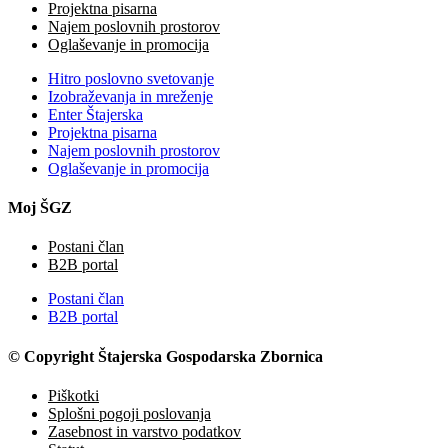
Projektna pisarna
Najem poslovnih prostorov
Oglaševanje in promocija
Hitro poslovno svetovanje
Izobraževanja in mreženje
Enter Štajerska
Projektna pisarna
Najem poslovnih prostorov
Oglaševanje in promocija
Moj ŠGZ
Postani član
B2B portal
Postani član
B2B portal
© Copyright Štajerska Gospodarska Zbornica
Piškotki
Splošni pogoji poslovanja
Zasebnost in varstvo podatkov