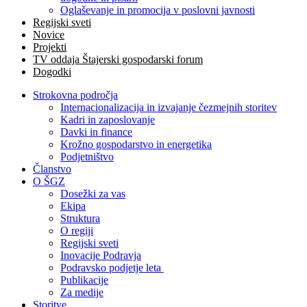
Oglaševanje in promocija v poslovni javnosti
Regijski sveti
Novice
Projekti
TV oddaja Štajerski gospodarski forum
Dogodki
Strokovna področja
Internacionalizacija in izvajanje čezmejnih storitev
Kadri in zaposlovanje
Davki in finance
Krožno gospodarstvo in energetika
Podjetništvo
Članstvo
O ŠGZ
Dosežki za vas
Ekipa
Struktura
O regiji
Regijski sveti
Inovacije Podravja
Podravsko podjetje leta
Publikacije
Za medije
Storitve