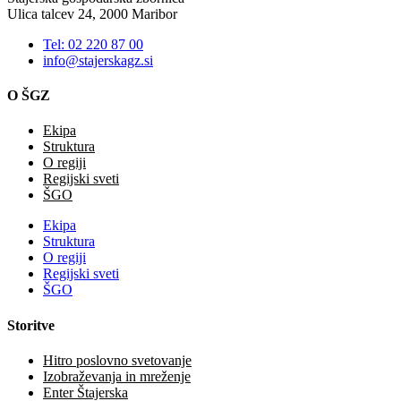
Ulica talcev 24, 2000 Maribor
Tel: 02 220 87 00
info@stajerskagz.si
O ŠGZ
Ekipa
Struktura
O regiji
Regijski sveti
ŠGO
Ekipa
Struktura
O regiji
Regijski sveti
ŠGO
Storitve
Hitro poslovno svetovanje
Izobraževanja in mreženje
Enter Štajerska