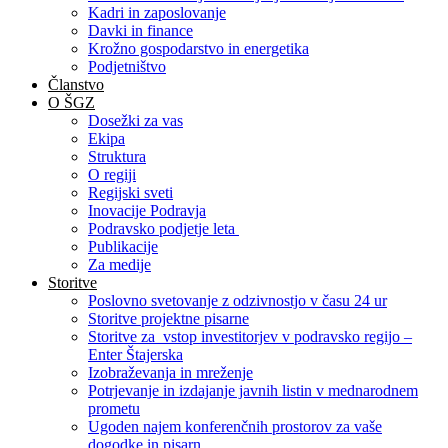
Kadri in zaposlovanje
Davki in finance
Krožno gospodarstvo in energetika
Podjetništvo
Članstvo
O ŠGZ
Dosežki za vas
Ekipa
Struktura
O regiji
Regijski sveti
Inovacije Podravja
Podravsko podjetje leta
Publikacije
Za medije
Storitve
Poslovno svetovanje z odzivnostjo v času 24 ur
Storitve projektne pisarne
Storitve za vstop investitorjev v podravsko regijo –
Enter Štajerska
Izobraževanja in mreženje
Potrjevanje in izdajanje javnih listin v mednarodnem
prometu
Ugoden najem konferenčnih prostorov za vaše
dogodke in pisarn