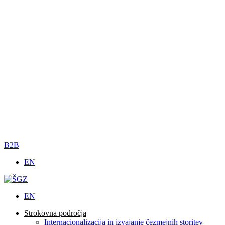
B2B
EN
EN
Strokovna področja
Internacionalizacija in izvajanje čezmejnih storitev