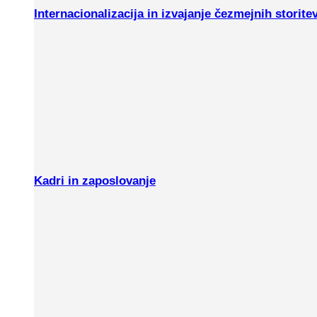
Internacionalizacija in izvajanje čezmejnih storite
Kadri in zaposlovanje