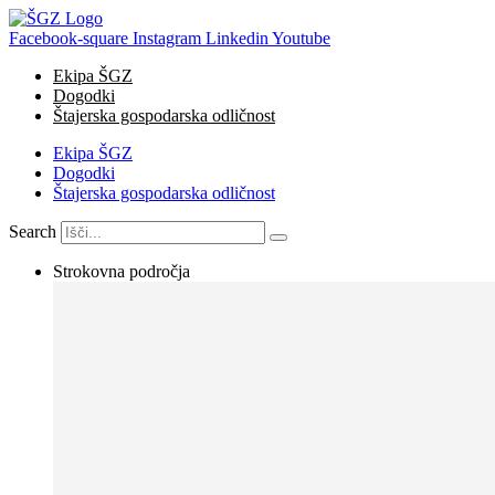
Skip
to
Facebook-square
Instagram
Linkedin
Youtube
content
Ekipa ŠGZ
Dogodki
Štajerska gospodarska odličnost
Ekipa ŠGZ
Dogodki
Štajerska gospodarska odličnost
Search
Strokovna področja