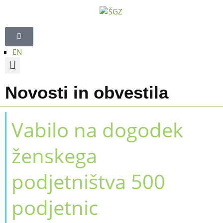
EN
Strokovna področja
Regijski sveti
TV oddaja Štajerski gospodarski forum
Novosti in obvestila
Vabilo na dogodek
ženskega
podjetništva 500
podjetnic