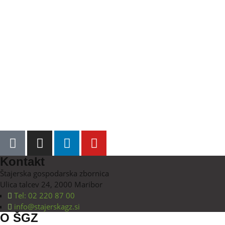
Kontakt
Štajerska gospodarska zbornica
Ulica talcev 24, 2000 Maribor
Tel: 02 220 87 00
info@stajerskagz.si
O ŠGZ