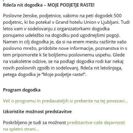
Rdeča nit dogodka – MOJE PODJETJE RASTE!
Poslovne ženske, podjetnice, vabimo na peti dogodek 500
podjetnic, ki bo potekal v Grand hotelu Union v Ljubljani. Tudi
letos vam v sodelovanju z organizatorkami dogodka
ponujamo udeležbo na dogodku pod ugodnejšimi pogoji.
Namen in cilj dogodka je, da si na enem mestu razširite vašo
poslovno mrežo, pridobite nove informacije, poznanstva in s
tem pripomorete k še boljšemu poslovnemu uspehu. Glede
na vsakoletne odzive, se na podlagi dogodka rodi kar nekaj
novih poslovnih zgodb in sodelovanj. Rdeča nit letošnjega,
petega dogodka je “Moje podjetje raste!”.
Program dogodka
Več o programu in predavateljih si preberite na tej povezavi…
Izkoristite možnost predstavitve
Poskrbljeno je tudi za možnost
predstavitve vaše dejavnosti
na spletni strani…