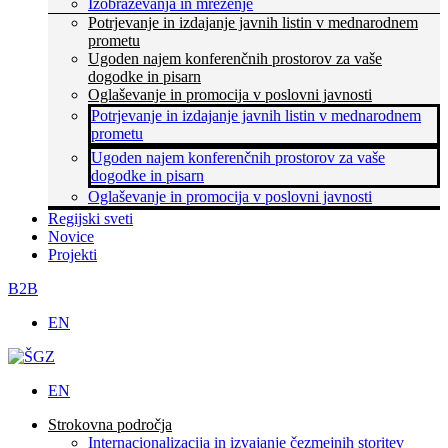
Izobraževanja in mreženje
Potrjevanje in izdajanje javnih listin v mednarodnem
prometu
Ugoden najem konferenčnih prostorov za vaše
dogodke in pisarn
Oglaševanje in promocija v poslovni javnosti
Potrjevanje in izdajanje javnih listin v mednarodnem
prometu
Ugoden najem konferenčnih prostorov za vaše
dogodke in pisarn
Oglaševanje in promocija v poslovni javnosti
Regijski sveti
Novice
Projekti
B2B
EN
EN
Strokovna področja
Internacionalizacija in izvajanje čezmejnih storitev