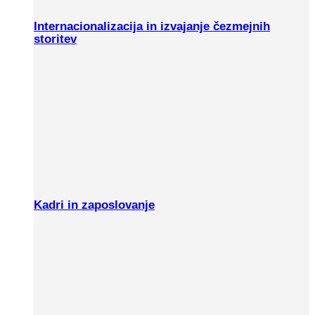
Internacionalizacija in izvajanje čezmejnih
storitev
Kadri in zaposlovanje