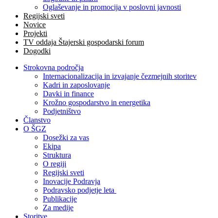
Oglaševanje in promocija v poslovni javnosti
Regijski sveti
Novice
Projekti
TV oddaja Štajerski gospodarski forum
Dogodki
Strokovna področja
Internacionalizacija in izvajanje čezmejnih storitev
Kadri in zaposlovanje
Davki in finance
Krožno gospodarstvo in energetika
Podjetništvo
Članstvo
O ŠGZ
Dosežki za vas
Ekipa
Struktura
O regiji
Regijski sveti
Inovacije Podravja
Podravsko podjetje leta
Publikacije
Za medije
Storitve