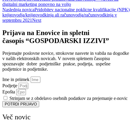
digitalni marketing ponovno na voljo
Naslednja novica
Pridobitev nacionalne poklicne kvalifikacije (NPK)
knjigovodja/knjigovodkinja ali računovodja/računovodkinja v
septembru 2021
Next
Prijava na Enovice in spletni
časopis “GOSPODARSKI IZZIVI”
Prejemajte poslovne novice, strokovne nasvete in vabila na dogodke
v naših elektronskih novicah.
V novem spletnem časopisu
spoznavajte dobre podjetniške prakse, podjetja, uspešne
podjetnice in podjetnike.
Ime in priimek
Podjetje
Epošta
Strinjam se z obdelavo osebnih podatkov za prejemanje e-novic
POTRDI PRIJAVO
Več novic