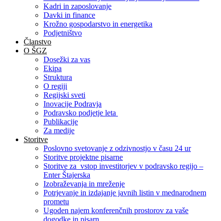
Kadri in zaposlovanje
Davki in finance
Krožno gospodarstvo in energetika
Podjetništvo
Članstvo
O ŠGZ
Dosežki za vas
Ekipa
Struktura
O regiji
Regijski sveti
Inovacije Podravja
Podravsko podjetje leta
Publikacije
Za medije
Storitve
Poslovno svetovanje z odzivnostjo v času 24 ur
Storitve projektne pisarne
Storitve za vstop investitorjev v podravsko regijo –
Enter Štajerska
Izobraževanja in mreženje
Potrjevanje in izdajanje javnih listin v mednarodnem
prometu
Ugoden najem konferenčnih prostorov za vaše
dogodke in pisarn