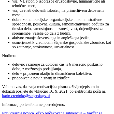
vsaj VI. stopnjo izobrazbe družboslovne, humanistične ali
tehnične smeri,
vsaj dve leti delovnih izkušenj na primerljivem delovnem
mestu,
dobre komunikacijske, organizacijske in administrativne
sposobnosti, poslovna kultura, samoiniciativnost, občutek za
timsko delo, samostojnost in zanesljivost, dojemljivost za
spremembe, veselje do dela z ljudmi,
aktivno znanje slovenskega in angleškega jezika,
usmerjenost k vrednotam Štajerske gospodarske zbornice, kot
so zaupanje, strokovnost, ustvarjalnost.
Nudimo:
delovno razmerje za določen čas, s 6-mesečno poskusno
dobo, z možnostjo podaljšanja,
delo v prijaznem okolju in dinamičnem kolektivu,
pridobivanje novih znanj in izkušenj.
Vabimo vas, da svoja motivacijska pisma z življenjepisom in
dokazili pošljete do vključno 16. 9. 2021, po elektronski pošti na
karin.crepinko@stajerskagz.si
Informacij po telefonu ne posredujemo.
Prev
Prejšnja novica
Težko pričakovana subvencija – Vavčer za