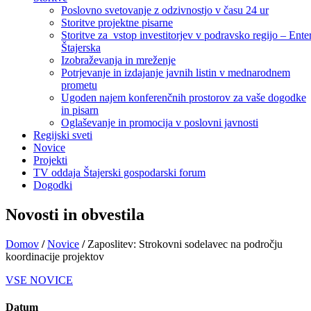
Poslovno svetovanje z odzivnostjo v času 24 ur
Storitve projektne pisarne
Storitve za vstop investitorjev v podravsko regijo – Ente
Štajerska
Izobraževanja in mreženje
Potrjevanje in izdajanje javnih listin v mednarodnem
prometu
Ugoden najem konferenčnih prostorov za vaše dogodke
in pisarn
Oglaševanje in promocija v poslovni javnosti
Regijski sveti
Novice
Projekti
TV oddaja Štajerski gospodarski forum
Dogodki
Novosti in obvestila
Domov
/
Novice
/
Zaposlitev: Strokovni sodelavec na področju
koordinacije projektov
VSE NOVICE
Datum