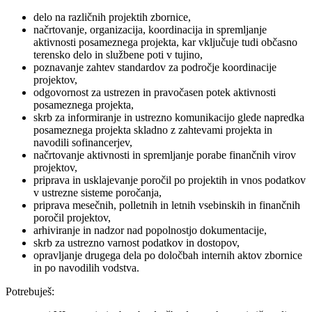
delo na različnih projektih zbornice,
načrtovanje, organizacija, koordinacija in spremljanje
aktivnosti posameznega projekta, kar vključuje tudi občasno
terensko delo in službene poti v tujino,
poznavanje zahtev standardov za področje koordinacije
projektov,
odgovornost za ustrezen in pravočasen potek aktivnosti
posameznega projekta,
skrb za informiranje in ustrezno komunikacijo glede napredka
posameznega projekta skladno z zahtevami projekta in
navodili sofinancerjev,
načrtovanje aktivnosti in spremljanje porabe finančnih virov
projektov,
priprava in usklajevanje poročil po projektih in vnos podatkov
v ustrezne sisteme poročanja,
priprava mesečnih, polletnih in letnih vsebinskih in finančnih
poročil projektov,
arhiviranje in nadzor nad popolnostjo dokumentacije,
skrb za ustrezno varnost podatkov in dostopov,
opravljanje drugega dela po določbah internih aktov zbornice
in po navodilih vodstva.
Potrebuješ: