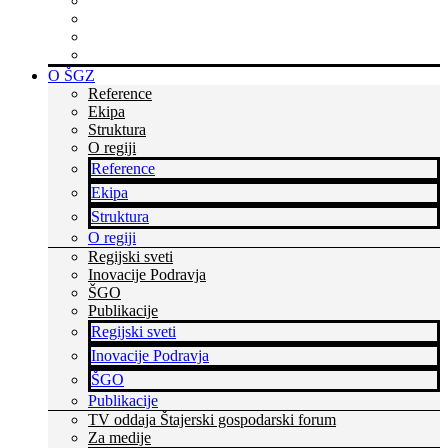
Rastite z nami
Skupaj zmoremo več
Bodite v stiku s časom
Dvignite si prepoznavnost
O ŠGZ
Reference
Ekipa
Struktura
O regiji
Reference
Ekipa
Struktura
O regiji
Regijski sveti
Inovacije Podravja
ŠGO
Publikacije
Regijski sveti
Inovacije Podravja
ŠGO
Publikacije
TV oddaja Štajerski gospodarski forum
Za medije