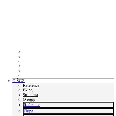
Zakaj postati član?
Skupaj ustvarjamo poslovne priložnosti v Sloveniji in po
svetu ter krepimo podjetništvo in poslovanje skozi
povezovanje, podporo, izobraževanja in druge poslovne
storitve.
Postanite del kredibilne skupine podjetnikov
Tukaj smo za vas
Rastite z nami
Skupaj zmoremo več
Bodite v stiku s časom
Dvignite si prepoznavnost
O ŠGZ
Reference
Ekipa
Struktura
O regiji
Reference
Ekipa