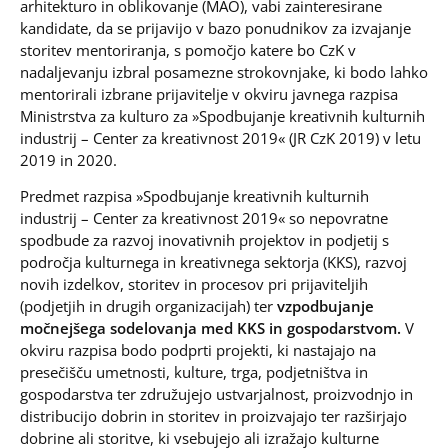
arhitekturo in oblikovanje (MAO), vabi zainteresirane
kandidate, da se prijavijo v bazo ponudnikov za izvajanje
storitev mentoriranja, s pomočjo katere bo CzK v
nadaljevanju izbral posamezne strokovnjake, ki bodo lahko
mentorirali izbrane prijavitelje v okviru javnega razpisa
Ministrstva za kulturo za »Spodbujanje kreativnih kulturnih
industrij – Center za kreativnost 2019« (JR CzK 2019) v letu
2019 in 2020.
Predmet razpisa »Spodbujanje kreativnih kulturnih
industrij – Center za kreativnost 2019« so nepovratne
spodbude za razvoj inovativnih projektov in podjetij s
področja kulturnega in kreativnega sektorja (KKS), razvoj
novih izdelkov, storitev in procesov pri prijaviteljih
(podjetjih in drugih organizacijah) ter
vzpodbujanje
močnejšega sodelovanja med KKS in gospodarstvom.
V
okviru razpisa bodo podprti projekti, ki nastajajo na
presečišču umetnosti, kulture, trga, podjetništva in
gospodarstva ter združujejo ustvarjalnost, proizvodnjo in
distribucijo dobrin in storitev in proizvajajo ter razširjajo
dobrine ali storitve, ki vsebujejo ali izražajo kulturne