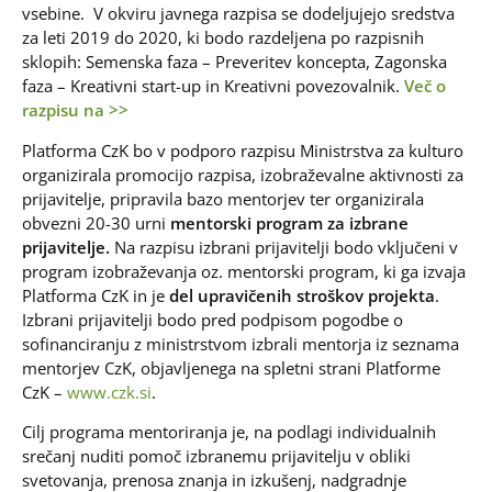
vsebine. V okviru javnega razpisa se dodeljujejo sredstva
za leti 2019 do 2020, ki bodo razdeljena po razpisnih
sklopih: Semenska faza – Preveritev koncepta, Zagonska
faza – Kreativni start-up in Kreativni povezovalnik.
Več o
razpisu na >>
Platforma CzK bo v podporo razpisu Ministrstva za kulturo
organizirala promocijo razpisa, izobraževalne aktivnosti za
prijavitelje, pripravila bazo mentorjev ter organizirala
obvezni 20-30 urni
mentorski program za izbrane
prijavitelje.
Na razpisu izbrani prijavitelji bodo vključeni v
program izobraževanja oz. mentorski program, ki ga izvaja
Platforma CzK in je
del upravičenih stroškov projekta
.
Izbrani prijavitelji bodo pred podpisom pogodbe o
sofinanciranju z ministrstvom izbrali mentorja iz seznama
mentorjev CzK, objavljenega na spletni strani Platforme
CzK –
www.czk.si
.
Cilj programa mentoriranja je, na podlagi individualnih
srečanj nuditi pomoč izbranemu prijavitelju v obliki
svetovanja, prenosa znanja in izkušenj, nadgradnje