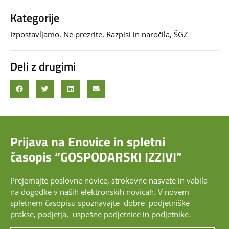
Kategorije
Izpostavljamo
,
Ne prezrite
,
Razpisi in naročila
,
ŠGZ
Deli z drugimi
Prijava na Enovice in spletni
časopis “GOSPODARSKI IZZIVI”
Prejemajte poslovne novice, strokovne nasvete in vabila
na dogodke v naših elektronskih novicah.
V novem
spletnem časopisu spoznavajte dobre podjetniške
prakse, podjetja, uspešne podjetnice in podjetnike.