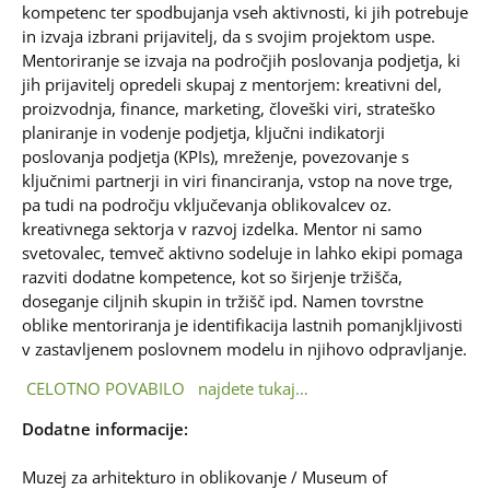
kompetenc ter spodbujanja vseh aktivnosti, ki jih potrebuje
in izvaja izbrani prijavitelj, da s svojim projektom uspe.
Mentoriranje se izvaja na področjih poslovanja podjetja, ki
jih prijavitelj opredeli skupaj z mentorjem: kreativni del,
proizvodnja, finance, marketing, človeški viri, strateško
planiranje in vodenje podjetja, ključni indikatorji
poslovanja podjetja (KPIs), mreženje, povezovanje s
ključnimi partnerji in viri financiranja, vstop na nove trge,
pa tudi na področju vključevanja oblikovalcev oz.
kreativnega sektorja v razvoj izdelka. Mentor ni samo
svetovalec, temveč aktivno sodeluje in lahko ekipi pomaga
razviti dodatne kompetence, kot so širjenje tržišča,
doseganje ciljnih skupin in tržišč ipd. Namen tovrstne
oblike mentoriranja je identifikacija lastnih pomanjkljivosti
v zastavljenem poslovnem modelu in njihovo odpravljanje.
CELOTNO POVABILO najdete tukaj…
Dodatne informacije:
Muzej za arhitekturo in oblikovanje / Museum of