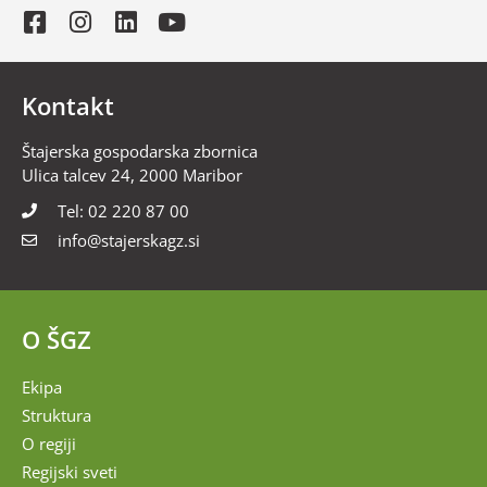
Kontakt
Štajerska gospodarska zbornica
Ulica talcev 24, 2000 Maribor
Tel: 02 220 87 00
info@stajerskagz.si
O ŠGZ
Ekipa
Struktura
O regiji
Regijski sveti