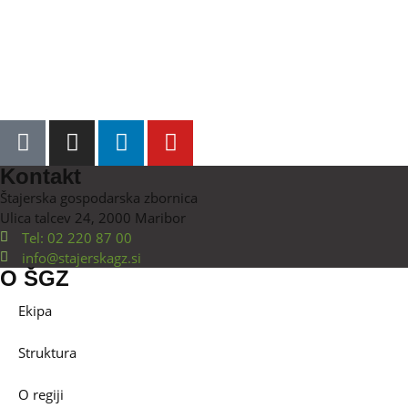
Kontakt
Štajerska gospodarska zbornica
Ulica talcev 24, 2000 Maribor
Tel: 02 220 87 00
info@stajerskagz.si
O ŠGZ
Ekipa
Struktura
O regiji