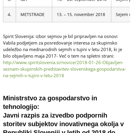
4.
METSTRADE
13. – 15. november 2018
Sejem op
Spirit Slovenija: izbor sejmov je bil pripravljen na osnovi
Vabila podjetjem za posredovanje interesa za skupinsko
udeležbo na mednarodnih sejmih v tujini v letu 2018, ki je
bilo objavljeno maja 2017- Več o tem na spletni strani:
http://www.spiritslovenia.si/novice/2018-01-26-Objavljen-
seznam-skupinskih-predstavitev-slovenskega-gospodarstva-
na-sejmih-v-tujini-v-letu-2018
Ministrstvo za gospodarstvo in
tehnologijo:
Javni razpis za izvedbo podpornih
storitev subjektov inovativnega okolja v
Republiki Sloveniji v letih od 2018 do