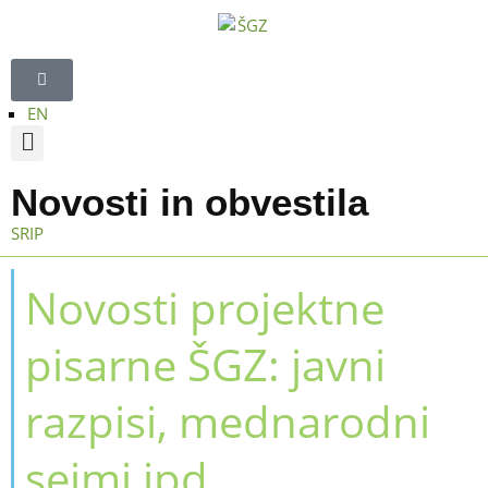
EN
Strokovna področja
Regijski sveti
TV oddaja Štajerski gospodarski forum
Novosti in obvestila
SRIP
Novosti projektne
pisarne ŠGZ: javni
razpisi, mednarodni
sejmi ipd.