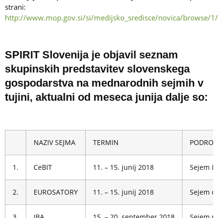
strani:
http://www.mop.gov.si/si/medijsko_sredisce/novica/browse/1/
SPIRIT Slovenija je objavil seznam
skupinskih predstavitev slovenskega
gospodarstva na mednarodnih sejmih v
tujini, aktualni od meseca junija dalje so:
NAZIV SEJMA
TERMIN
PODROČ
1.
CeBIT
11. – 15. junij 2018
Sejem I
2.
EUROSATORY
11. – 15. junij 2018
Sejem ob
3.
IBA
15. – 20. september 2018
Sejem pe