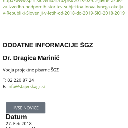
http://www.spiritslovenia.si/razpisi/2018-02-02-Javni-razpis-
za-izvedbo-podpornih-storitev-subjektov-inovativnega-okolja-
v-Republiki-Sloveniji-v-letih-od-2018-do-2019-SIO-2018-2019
DODATNE INFORMACIJE ŠGZ
Dr. Dragica Marinič
Vodja projektne pisarne ŠGZ
T: 02 220 87 24
E:
info@stajerskagz.si
VSE NOVICE
Datum
27. Feb 2018