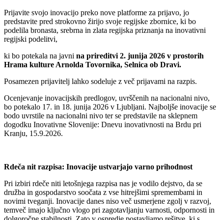
Prijavite svojo inovacijo preko nove platforme za prijavo, jo
predstavite pred strokovno žirijo svoje regijske zbornice, ki bo
podelila bronasta, srebrna in zlata regijska priznanja na inovativni
regijski podelitvi,
ki bo potekala na javni
na prireditvi 2. junija 2026 v prostorih
Hrama kulture Arnolda Tovornika, Selnica ob Dravi.
Posamezen prijavitelj lahko sodeluje z več prijavami na razpis.
Ocenjevanje inovacijskih predlogov, uvrščenih na nacionalni nivo,
bo potekalo 17. in 18. junija 2026 v Ljubljani. Najboljše inovacije se
bodo uvrstile na nacionalni nivo ter se predstavile na sklepnem
dogodku Inovativne Slovenije: Dnevu inovativnosti na Brdu pri
Kranju, 15.9.2026.
Rdeča nit razpisa: Inovacije ustvarjajo varno prihodnost
Pri izbiri rdeče niti letošnjega razpisa nas je vodilo dejstvo, da se
družba in gospodarstvo soočata z vse hitrejšimi spremembami in
novimi tveganji. Inovacije danes niso več usmerjene zgolj v razvoj,
temveč imajo ključno vlogo pri zagotavljanju varnosti, odpornosti in
dolgoročne stabilnosti. Zato v ospredje postavljamo rešitve, ki s