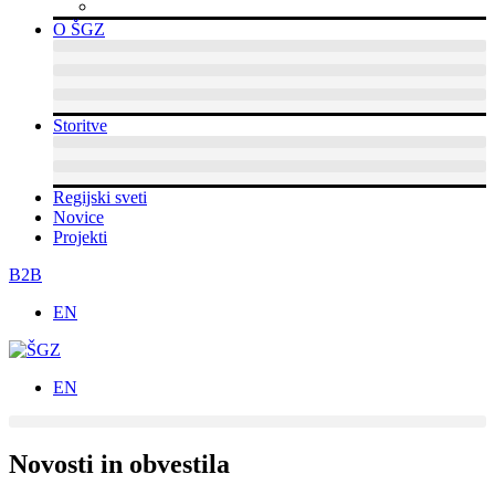
Dvignite si prepoznavnost
O ŠGZ
Storitve
Regijski sveti
Novice
Projekti
B2B
EN
EN
Novosti in obvestila