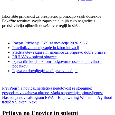
Izkoristite priložnost za brezplačno promocijo vaših dosežkov.
Pokažite rezultate svojih zaposlenih in jih tako nagradite s
predstavitvijo njihovih dosežkov v regiji in širše.
Razpis Priznanja GZS za inovacije 2026_ŠGZ
Pravilnik za ocenjevanje in izbor inovacij
Predstavitev razpisa in smernice za pripravo dobre prijave
PRIJAVA – spletni obrazec
Izjava direktorja oziroma odgovorne osebe o pravilnosti
podatkov
Izjava za dovoljenje za objavo v medijih
Prev
Prejšnja novica
Energetska negotovost se stopnjuje:
gospodarstvo zahteva ukrepe, vlada napoveduje pripravljenost
Naslednja novica
Program EWA – Empowering Women in Agrifood
tretjič v Slovenij
Next
Prijava na Enovice in spletni