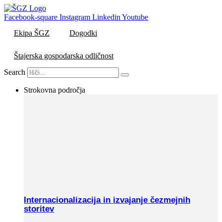
Skip
to
Facebook-square
Instagram
Linkedin
Youtube
content
Ekipa ŠGZ
Dogodki
Štajerska gospodarska odličnost
Search
Strokovna področja
Internacionalizacija in izvajanje čezmejnih
storitev