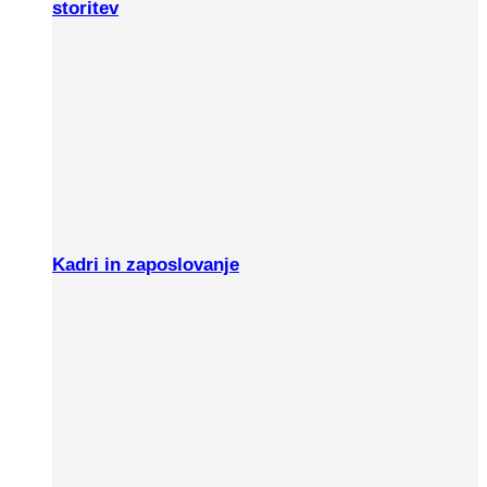
storitev
Kadri in zaposlovanje