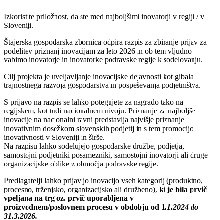
Izkoristite priložnost, da ste med najboljšimi inovatorji v regiji / v
Sloveniji.
Štajerska gospodarska zbornica odpira razpis za zbiranje prijav za
podelitev priznanj inovacijam za leto 2026 in ob tem vljudno
vabimo inovatorje in inovatorke podravske regije k sodelovanju.
Cilj projekta je uveljavljanje inovacijske dejavnosti kot gibala
trajnostnega razvoja gospodarstva in pospeševanja podjetništva.
S prijavo na razpis se lahko potegujete za nagrado tako na
regijskem, kot tudi nacionalnem nivoju. Priznanje za najboljše
inovacije na nacionalni ravni predstavlja najvišje priznanje
inovativnim dosežkom slovenskih podjetij in s tem promocijo
inovativnosti v Sloveniji in širše.
Na razpisu lahko sodelujejo gospodarske družbe, podjetja,
samostojni podjetniki posamezniki, samostojni inovatorji ali druge
organizacijske oblike z območja podravske regije.
Predlagatelji lahko prijavijo inovacijo vseh kategorij (produktno,
procesno, trženjsko, organizacijsko ali družbeno),
ki je bila prvič
vpeljana na trg oz. prvič uporabljena v
proizvodnem/poslovnem procesu v obdobju od 1
.1.2024 do
31.3.2026.