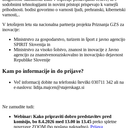
sodobnimi tehnologijami in novimi pristopi prispevajo k varnejši
prihodnosti. bodisi govorimo o varnosti ljudi, prehranski, kibernetski
varnosti,..
V letošnjem letu sta nacionalna partnerja projekta Priznanja GZS za
inovacije:
Ministrstvo za gospodarstvo, turizem in šport z javno agencijo
SPIRIT Slovenija in
Ministrstvo za visoko šolstvo, znanost in inovacije z Javno
agencijo za znanstvenoraziskovalno in inovacijsko dejavnost
Republike Slovenije
Kam po informacije in do prijave?
Več informacij dobite na telefonski številki 030711 342 ali na
e-naslovu: lidija.majcen@stajerskagz.si
Ne zamudite tudi:
Webinar: Kako pripraviti dobro predstavitev pred
komisijo, bo 8.4.2026 med 13.00 in 13.45
preko spletne
povezave ZOOM (bo poslana naknadno).
Prijava