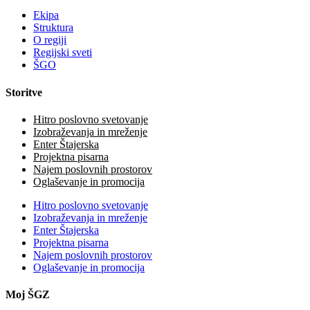
Ekipa
Struktura
O regiji
Regijski sveti
ŠGO
Storitve
Hitro poslovno svetovanje
Izobraževanja in mreženje
Enter Štajerska
Projektna pisarna
Najem poslovnih prostorov
Oglaševanje in promocija
Hitro poslovno svetovanje
Izobraževanja in mreženje
Enter Štajerska
Projektna pisarna
Najem poslovnih prostorov
Oglaševanje in promocija
Moj ŠGZ