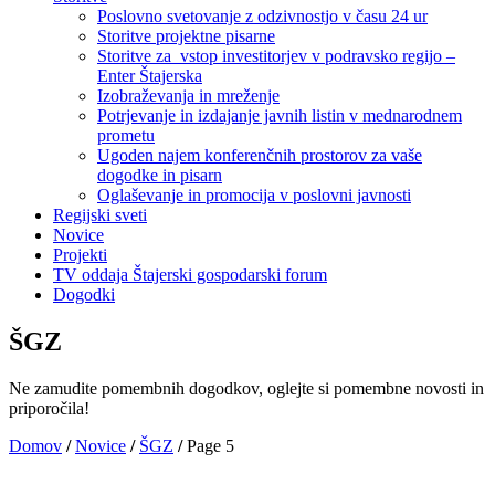
Poslovno svetovanje z odzivnostjo v času 24 ur
Storitve projektne pisarne
Storitve za vstop investitorjev v podravsko regijo –
Enter Štajerska
Izobraževanja in mreženje
Potrjevanje in izdajanje javnih listin v mednarodnem
prometu
Ugoden najem konferenčnih prostorov za vaše
dogodke in pisarn
Oglaševanje in promocija v poslovni javnosti
Regijski sveti
Novice
Projekti
TV oddaja Štajerski gospodarski forum
Dogodki
ŠGZ
Ne zamudite pomembnih dogodkov, oglejte si pomembne novosti in
priporočila!
Domov
/
Novice
/
ŠGZ
/
Page 5