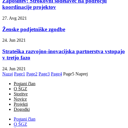
Zaposlitev: Strokovni sodelavec na področju
koordinacije projektov
27. Avg 2021
Ženske podjetniške zgodbe
24. Jun 2021
Strateška razvojno-inovacijska partnerstva vstopajo
v tretjo fazo
24. Jun 2021
Nazaj
Page
1
Page
2
Page
3
Page
4
Page
5
Naprej
Postani član
O ŠGZ
Storitve
Novice
Projekti
Dogodki
Postani član
O ŠGZ