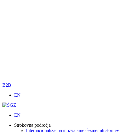
B2B
EN
EN
Strokovna področja
Internacionalizacija in izvajanje čezmejnih storitev