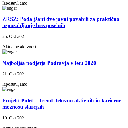
Izpostavljamo
ZRSZ: Podaljšani dve javni povabili za praktično
usposabljanje brezposelnih
25. Okt 2021
Aktualne aktivnosti
Najboljša podjetja Podravja v letu 2020
21. Okt 2021
Izpostavljamo
Projekt Polet – Trend delovno aktivnih in karierne
možnosti starejših
19. Okt 2021