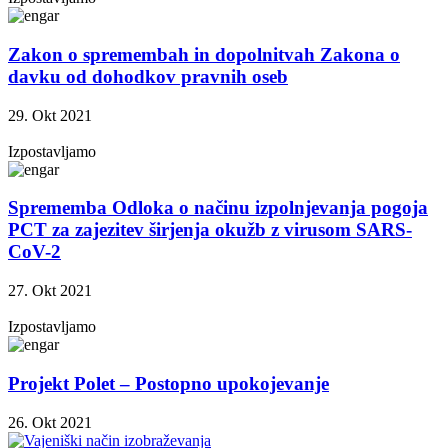
Zakon o spremembah in dopolnitvah Zakona o
davku od dohodkov pravnih oseb
29. Okt 2021
Izpostavljamo
Sprememba Odloka o načinu izpolnjevanja pogoja
PCT za zajezitev širjenja okužb z virusom SARS-
CoV-2
27. Okt 2021
Izpostavljamo
Projekt Polet – Postopno upokojevanje
26. Okt 2021