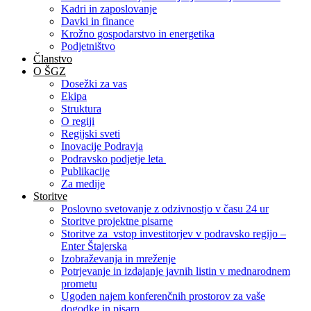
Kadri in zaposlovanje
Davki in finance
Krožno gospodarstvo in energetika
Podjetništvo
Članstvo
O ŠGZ
Dosežki za vas
Ekipa
Struktura
O regiji
Regijski sveti
Inovacije Podravja
Podravsko podjetje leta
Publikacije
Za medije
Storitve
Poslovno svetovanje z odzivnostjo v času 24 ur
Storitve projektne pisarne
Storitve za vstop investitorjev v podravsko regijo –
Enter Štajerska
Izobraževanja in mreženje
Potrjevanje in izdajanje javnih listin v mednarodnem
prometu
Ugoden najem konferenčnih prostorov za vaše
dogodke in pisarn