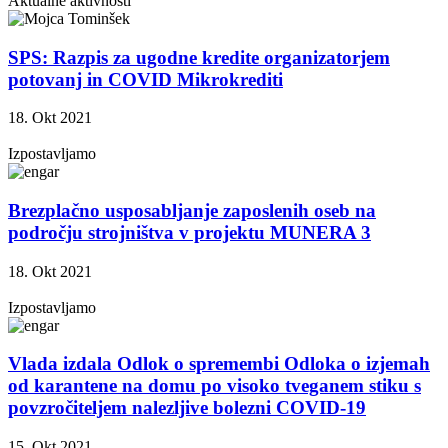
Aktualne aktivnosti
SPS: Razpis za ugodne kredite organizatorjem
potovanj in COVID Mikrokrediti
18. Okt 2021
Izpostavljamo
Brezplačno usposabljanje zaposlenih oseb na
področju strojništva v projektu MUNERA 3
18. Okt 2021
Izpostavljamo
Vlada izdala Odlok o spremembi Odloka o izjemah
od karantene na domu po visoko tveganem stiku s
povzročiteljem nalezljive bolezni COVID-19
15. Okt 2021