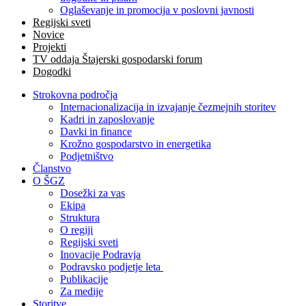
Oglaševanje in promocija v poslovni javnosti
Regijski sveti
Novice
Projekti
TV oddaja Štajerski gospodarski forum
Dogodki
Strokovna področja
Internacionalizacija in izvajanje čezmejnih storitev
Kadri in zaposlovanje
Davki in finance
Krožno gospodarstvo in energetika
Podjetništvo
Članstvo
O ŠGZ
Dosežki za vas
Ekipa
Struktura
O regiji
Regijski sveti
Inovacije Podravja
Podravsko podjetje leta
Publikacije
Za medije
Storitve